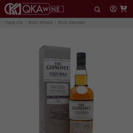
Bỏ
qua
nội
dung
Trang chủ
/
Rượu Whisky
/
Rượu Glenlivet