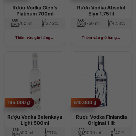
Rượu Vodka Glen’s
Rượu Vodka Absolut
Platinum 700ml
Elyx 1.75 lít
700 ml
37.5%
1750 ml
42.3%
Thêm vào giỏ hàng
Thêm vào giỏ hàng
195.000
₫
510.000
₫
Rượu Vodka Belenkaya
Rượu Vodka Finlandia
Light 500ml
Original 1 lít
500 ml
31%
1000 ml
40%