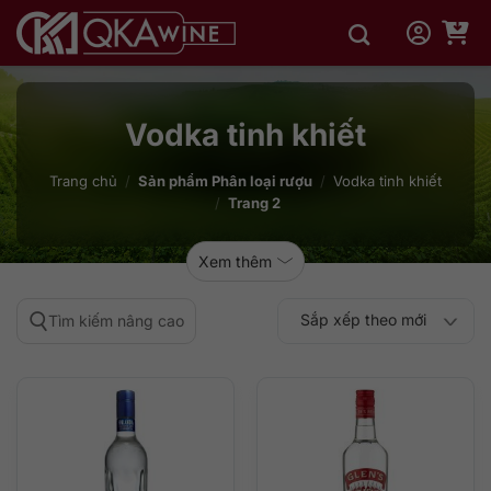
Bỏ
qua
nội
dung
Vodka tinh khiết
Trang chủ
/
Sản phẩm Phân loại rượu
/
Vodka tinh khiết
/
Trang 2
Xem thêm
Sắp xếp theo mới
Tìm kiếm nâng cao
Sắp xếp theo
Sắp xếp theo mức
nhất
Sắp xếp theo giá:
Sắp xếp theo giá:
độ phổ biến
thấp đến cao
cao đến thấp