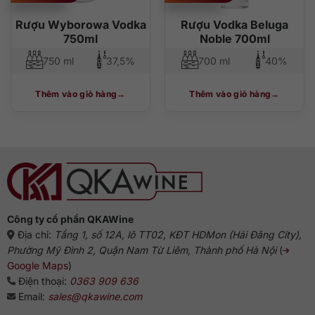
Rượu Wyborowa Vodka
Rượu Vodka Beluga
750ml
Noble 700ml
750 ml
37,5%
700 ml
40%
Thêm vào giỏ hàng
Thêm vào giỏ hàng
Công ty cổ phần QKAWine
Địa chỉ:
Tầng 1, số 12A, lô TT02, KĐT HDMon (Hải Đăng City),
Phường Mỹ Đình 2, Quận Nam Từ Liêm, Thành phố Hà Nội
(
Google Maps
)
Điện thoại:
0363 909 636
Email:
sales@qkawine.com