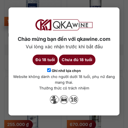
125.000
₫
380.000
₫
Rượu Seagram’s Extra
Rượu Vodka Bols
Chào mừng bạn đến với qkawine.com
Smooth Vodka 500ml
Amsterdam 700ml
Vui lòng xác nhận trước khi bắt đầu
500 ml
30%
700 ml
37%
Đủ 18 tuổi
Chưa đủ 18 tuổi
Thêm vào giỏ hàng
Thêm vào giỏ hàng
Ghi nhớ lựa chọn
Website không dành cho người dưới 18 tuổi, phụ nữ đang
mang thai.
Thưởng thức có trách nhiệm
255.000
₫
670.000
₫