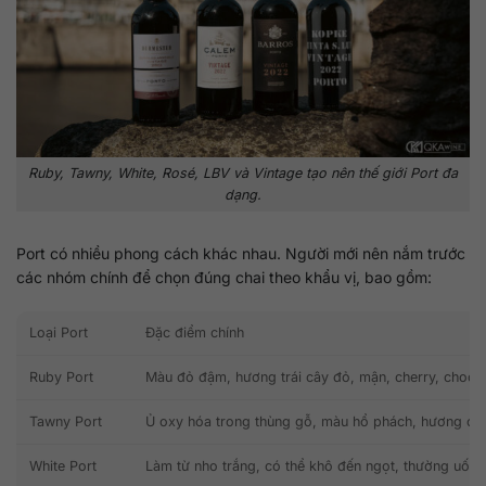
Ruby, Tawny, White, Rosé, LBV và Vintage tạo nên thế giới Port đa
dạng.
Port có nhiều phong cách khác nhau. Người mới nên nắm trước
các nhóm chính để chọn đúng chai theo khẩu vị, bao gồm:
Loại Port
Đặc điểm chính
Ruby Port
Màu đỏ đậm, hương trái cây đỏ, mận, cherry, chocola
Tawny Port
Ủ oxy hóa trong thùng gỗ, màu hổ phách, hương car
White Port
Làm từ nho trắng, có thể khô đến ngọt, thường uống