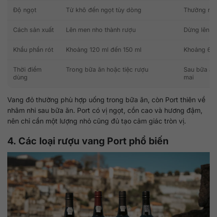
Độ ngọt
Từ khô đến ngọt tùy dòng
Thường ngọ
Cách sản xuất
Lên men nho thành rượu
Dừng lên m
Khẩu phần rót
Khoảng 120 ml đến 150 ml
Khoảng 60 
Thời điểm
Trong bữa ăn hoặc tiệc rượu
Sau bữa ăn
dùng
mai
Vang đỏ thường phù hợp uống trong bữa ăn, còn Port thiên về
nhâm nhi sau bữa ăn. Port có vị ngọt, cồn cao và hương đậm,
nên chỉ cần một lượng nhỏ cũng đủ tạo cảm giác tròn vị.
4. Các loại rượu vang Port phổ biến