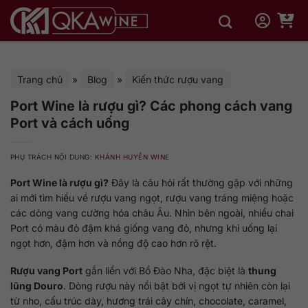
Bỏ
qua
nội
dung
Trang chủ
»
Blog
»
Kiến thức rượu vang
Port Wine là rượu gì? Các phong cách vang
Port và cách uống
PHỤ TRÁCH NỘI DUNG:
KHÁNH HUYỀN WINE
Port Wine là rượu gì?
Đây là câu hỏi rất thường gặp với những
ai mới tìm hiểu về rượu vang ngọt, rượu vang tráng miệng hoặc
các dòng vang cường hóa châu Âu. Nhìn bên ngoài, nhiều chai
Port có màu đỏ đậm khá giống vang đỏ, nhưng khi uống lại
ngọt hơn, đậm hơn và nồng độ cao hơn rõ rệt.
Rượu vang Port
gắn liền với Bồ Đào Nha, đặc biệt là
thung
lũng Douro
. Dòng rượu này nổi bật bởi vị ngọt tự nhiên còn lại
từ nho, cấu trúc dày, hương trái cây chín, chocolate, caramel,