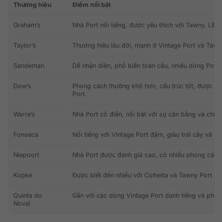
Thương hiệu
Điểm nổi bật
Graham’s
Nhà Port nổi tiếng, được yêu thích với Tawny, LBV 
Taylor’s
Thương hiệu lâu đời, mạnh ở Vintage Port và Tawny
Sandeman
Dễ nhận diện, phổ biến toàn cầu, nhiều dòng Port
Dow’s
Phong cách thường khô hơn, cấu trúc tốt, được đá
Port.
Warre’s
Nhà Port cổ điển, nổi bật với sự cân bằng và chiều
Fonseca
Nổi tiếng với Vintage Port đậm, giàu trái cây và kh
Niepoort
Nhà Port được đánh giá cao, có nhiều phong cách 
Kopke
Được biết đến nhiều với Colheita và Tawny Port lâ
Quinta do
Gắn với các dòng Vintage Port danh tiếng và pho
Noval