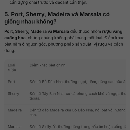
cần dựng chai trước và decant cẩn thận.
5. Port, Sherry, Madeira và Marsala có
giống nhau không?
Port, Sherry, Madeira và Marsala
đều thuộc nhóm
rượu vang
cường hóa
, nhưng chúng không phải cùng một loại. Điểm khác
biệt nằm ở nguồn gốc, phương pháp sản xuất, vị rượu và cách
dùng.
Loại
Điểm khác biệt chính
rượu
Port
Đến từ Bồ Đào Nha, thường ngọt, đậm, dùng sau bữa ăn 
Sherry
Đến từ Tây Ban Nha, có cả phong cách khô và ngọt, thườ
tapas.
Madeira
Đến từ đảo Madeira của Bồ Đào Nha, nổi bật với hương c
cao.
Marsala
Đến từ Sicily, Ý, thường dùng trong nấu ăn hoặc uống tùy