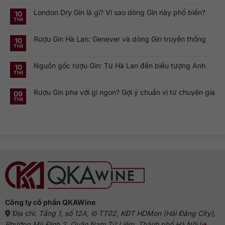
Không
phá
có
Smirnoff
London Dry Gin là gì? Vì sao dòng Gin này phổ biến?
bình
10
Vodka:
luận
Th6
Thương
ở
Không
hiệu
Rượu
có
Vodka
Gin
bình
Nga
Rượu Gin Hà Lan: Genever và dòng Gin truyền thống
và
luận
10
nổi
ở
Vermouth:
Th6
tiếng
Không
London
Cặp
toàn
có
Dry
đôi
cầu
bình
Gin
linh
Nguồn gốc rượu Gin: Từ Hà Lan đến biểu tượng Anh
luận
10
là
hồn
ở
gì?
của
Th6
Không
Rượu
Vì
cocktail
có
Gin
sao
cổ
bình
Hà
dòng
điển
Rượu Gin pha với gì ngon? Gợi ý chuẩn vị từ chuyên gia
luận
09
Lan:
Gin
ở
Genever
này
Th6
Không
Nguồn
và
phổ
có
gốc
dòng
biến?
bình
rượu
Gin
luận
Gin:
truyền
ở
Từ
thống
Rượu
Hà
Gin
Lan
pha
đến
với
biểu
gì
tượng
ngon?
Anh
Gợi
ý
chuẩn
vị
từ
chuyên
gia
Công ty cổ phần QKAWine
Địa chỉ:
Tầng 1, số 12A, lô TT02, KĐT HDMon (Hải Đăng City),
Phường Mỹ Đình 2, Quận Nam Từ Liêm, Thành phố Hà Nội
(