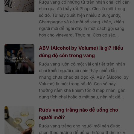
Rượu vang có những từ trên nhãn chai chỉ cần
nhìn qua đã thấy rất Pháp. Clos là một trong
số đó. Từ này xuất hiện nhiều ở Burgundy,
Champagne và cả một số vùng khác, khiến
người mới dễ nghĩ đây là một cách gọi sang
hơn cho vineyard. Thực ra, Clos có sắc...
ABV (Alcohol by Volume) là gì? Hiểu
đúng độ cồn trong vang
Rượu vang luôn có một vài chi tiết trên nhãn
chai khiến người mới nhìn thấy nhiều lần
nhưng chưa chắc đã đọc kỹ. ABV (Alcohol by
Volume) là một trong số đó. Con số này
thường nằm khá khiêm tốn ở mép nhãn, gần
dung tích chai hoặc ở mặt sau, nên rất dễ...
Rượu vang trắng nào dễ uống cho
người mới?
Rượu vang trắng cho người mới nên được
chọn theo hướng dễ uống, hương thơm rõ, vị