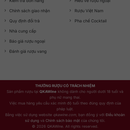
Kiểm tra đơn hàng
Hiểu về rượu ngoại
Chính sách giao nhận
Rượu Việt Nam
Quy định đổi trả
Pha chế Cocktail
Nhà cung cấp
Báo giá rượu ngoại
Đánh giá rượu vang
THƯỞNG RƯỢU CÓ TRÁCH NHIỆM
Sản phẩm rượu tại
QKAWine
không dành cho người dưới 18 tuổi và
phụ nữ mang thai.
Việc mua hàng yêu cầu xác minh độ tuổi theo đúng quy định của
pháp luật.
Bằng việc sử dụng website
qkawine.com
, bạn đồng ý với
Điều khoản
sử dụng
và
Chính sách bảo mật
của chúng tôi.
© 2026 QKAWine. All rights reserved.