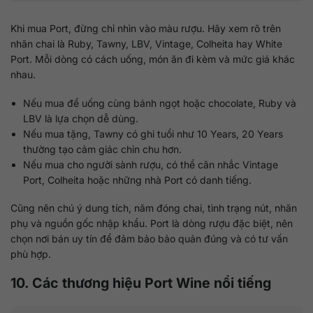
Khi mua Port, đừng chỉ nhìn vào màu rượu. Hãy xem rõ trên
nhãn chai là Ruby, Tawny, LBV, Vintage, Colheita hay White
Port. Mỗi dòng có cách uống, món ăn đi kèm và mức giá khác
nhau.
Nếu mua để uống cùng bánh ngọt hoặc chocolate, Ruby và
LBV là lựa chọn dễ dùng.
Nếu mua tặng, Tawny có ghi tuổi như 10 Years, 20 Years
thường tạo cảm giác chỉn chu hơn.
Nếu mua cho người sành rượu, có thể cân nhắc Vintage
Port, Colheita hoặc những nhà Port có danh tiếng.
Cũng nên chú ý dung tích, năm đóng chai, tình trạng nút, nhãn
phụ và nguồn gốc nhập khẩu. Port là dòng rượu đặc biệt, nên
chọn nơi bán uy tín để đảm bảo bảo quản đúng và có tư vấn
phù hợp.
10. Các thương hiệu Port Wine nổi tiếng