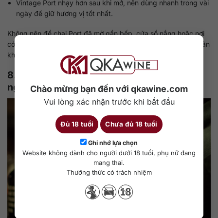
Vintage Port nhạy hơn sau khi mở, nên dùng nhanh trong vài
ngày để giữ hương vị tốt nhất.
Không nên để chai Port đã mở gần bếp, cửa sổ nắng hoặc nơi
có nhiệt độ thay đổi mạnh. Nếu có điều kiện, dùng nút hút chân
không sẽ giúp rượu ổn định hơn.
8. Nên chọn loại rượu vang Port nào cho
người mới?
Chào mừng bạn đến với qkawine.com
Vui lòng xác nhận trước khi bắt đầu
Đủ 18 tuổi
Chưa đủ 18 tuổi
Ghi nhớ lựa chọn
Website không dành cho người dưới 18 tuổi, phụ nữ đang
mang thai.
Thưởng thức có trách nhiệm