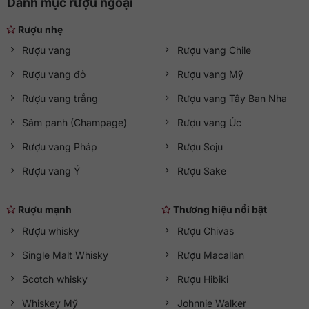
Danh mục rượu ngoại
Rượu nhẹ
Rượu vang
Rượu vang Chile
Rượu vang đỏ
Rượu vang Mỹ
Rượu vang trắng
Rượu vang Tây Ban Nha
Sâm panh (Champage)
Rượu vang Úc
Rượu vang Pháp
Rượu Soju
Rượu vang Ý
Rượu Sake
Rượu mạnh
Thương hiệu nổi bật
Rượu whisky
Rượu Chivas
Single Malt Whisky
Rượu Macallan
Scotch whisky
Rượu Hibiki
Whiskey Mỹ
Johnnie Walker