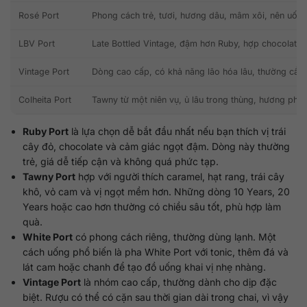
Rosé Port
Phong cách trẻ, tươi, hương dâu, mâm xôi, nên uống
LBV Port
Late Bottled Vintage, đậm hơn Ruby, hợp chocolate 
Vintage Port
Dòng cao cấp, có khả năng lão hóa lâu, thường cần 
Colheita Port
Tawny từ một niên vụ, ủ lâu trong thùng, hương phát 
Ruby Port
là lựa chọn dễ bắt đầu nhất nếu bạn thích vị trái
cây đỏ, chocolate và cảm giác ngọt đậm. Dòng này thường
trẻ, giá dễ tiếp cận và không quá phức tạp.
Tawny Port
hợp với người thích caramel, hạt rang, trái cây
khô, vỏ cam và vị ngọt mềm hơn. Những dòng 10 Years, 20
Years hoặc cao hơn thường có chiều sâu tốt, phù hợp làm
quà.
White Port
có phong cách riêng, thường dùng lạnh. Một
cách uống phổ biến là pha White Port với tonic, thêm đá và
lát cam hoặc chanh để tạo đồ uống khai vị nhẹ nhàng.
Vintage Port
là nhóm cao cấp, thường dành cho dịp đặc
biệt. Rượu có thể có cặn sau thời gian dài trong chai, vì vậy