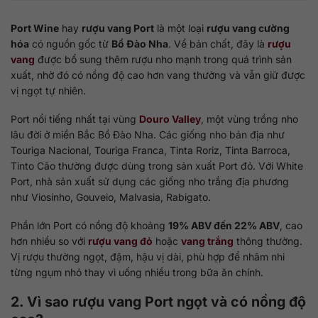
Port Wine
hay
rượu vang Port
là một loại
rượu vang cường
hóa
có nguồn gốc từ
Bồ Đào Nha
. Về bản chất, đây là
rượu
vang
được bổ sung thêm rượu nho mạnh trong quá trình sản
xuất, nhờ đó có nồng độ cao hơn vang thường và vẫn giữ được
vị ngọt tự nhiên.
Port nổi tiếng nhất tại vùng
Douro Valley
, một vùng trồng nho
lâu đời ở miền Bắc Bồ Đào Nha. Các giống nho bản địa như
Touriga Nacional, Touriga Franca, Tinta Roriz, Tinta Barroca,
Tinto Cão thường được dùng trong sản xuất Port đỏ. Với White
Port, nhà sản xuất sử dụng các giống nho trắng địa phương
như Viosinho, Gouveio, Malvasia, Rabigato.
Phần lớn Port có nồng độ khoảng
19% ABV đến 22% ABV
, cao
hơn nhiều so với
rượu vang đỏ
hoặc
vang trắng
thông thường.
Vị rượu thường ngọt, đậm, hậu vị dài, phù hợp để nhâm nhi
từng ngụm nhỏ thay vì uống nhiều trong bữa ăn chính.
2. Vì sao rượu vang Port ngọt và có nồng độ