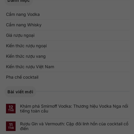
Danh mục
Cẩm nang Vodka
Cẩm nang Whisky
Giá rượu ngoại
Kiến thức rượu ngoại
Kiến thức rượu vang
Kiến thức rượu Việt Nam
Pha chế cocktail
Bài viết mới
Khám phá Smirnoff Vodka: Thương hiệu Vodka Nga nổi
12
tiếng toàn cầu
Th6
Không
có
Rượu Gin và Vermouth: Cặp đôi linh hồn của cocktail cổ
bình
11
luận
điển
Th6
ở
Khám