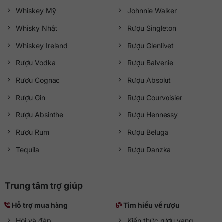
Whiskey Mỹ
Johnnie Walker
Whisky Nhật
Rượu Singleton
Whiskey Ireland
Rượu Glenlivet
Rượu Vodka
Rượu Balvenie
Rượu Cognac
Rượu Absolut
Rượu Gin
Rượu Courvoisier
Rượu Absinthe
Rượu Hennessy
Rượu Rum
Rượu Beluga
Tequila
Rượu Danzka
Trung tâm trợ giúp
Hỗ trợ mua hàng
Tìm hiểu về rượu
Hỏi và đáp
Kiến thức rượu vang