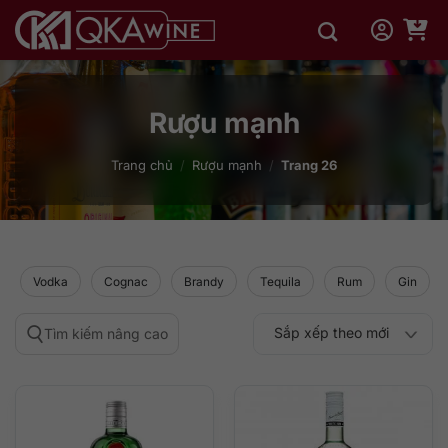
Bỏ
qua
nội
dung
Rượu mạnh
Trang chủ
/
Rượu mạnh
/
Trang 26
Vodka
Cognac
Brandy
Tequila
Rum
Gin
Sắp xếp theo mới
Tìm kiếm nâng cao
Sắp xếp theo
Sắp xếp theo mức
nhất
Sắp xếp theo giá:
Sắp xếp theo giá:
độ phổ biến
thấp đến cao
cao đến thấp