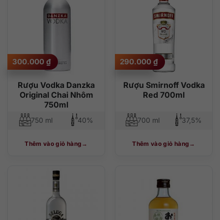
300.000
₫
290.000
₫
Rượu Vodka Danzka
Rượu Smirnoff Vodka
Original Chai Nhôm
Red 700ml
750ml
750 ml
40%
700 ml
37,5%
Thêm vào giỏ hàng
Thêm vào giỏ hàng