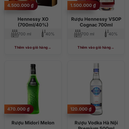
4.500.000
₫
1.500.000
₫
Hennessy XO
Rượu Hennessy VSOP
(700ml/40%)
Cognac 700ml
700 ml
40%
700 ml
40%
Thêm vào giỏ hàng
Thêm vào giỏ hàng
470.000
₫
120.000
₫
Rượu Midori Melon
Rượu Vodka Hà Nội
Premium 500ml