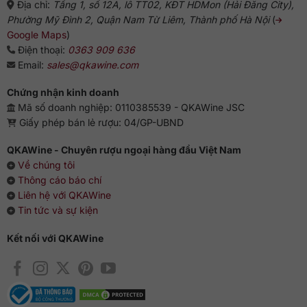
Địa chỉ:
Tầng 1, số 12A, lô TT02, KĐT HDMon (Hải Đăng City),
Phường Mỹ Đình 2, Quận Nam Từ Liêm, Thành phố Hà Nội
(
Google Maps
)
Điện thoại:
0363 909 636
Email:
sales@qkawine.com
Chứng nhận kinh doanh
Mã số doanh nghiệp: 0110385539 - QKAWine JSC
Giấy phép bán lẻ rượu: 04/GP-UBND
QKAWine - Chuyên rượu ngoại hàng đầu Việt Nam
Về chúng tôi
Thông cáo báo chí
Liên hệ với QKAWine
Tin tức và sự kiện
Kết nối với QKAWine