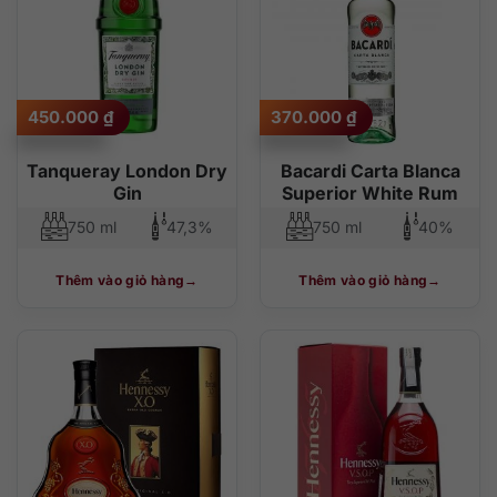
450.000
₫
370.000
₫
Tanqueray London Dry
Bacardi Carta Blanca
Gin
Superior White Rum
750 ml
47,3%
750 ml
40%
Thêm vào giỏ hàng
Thêm vào giỏ hàng