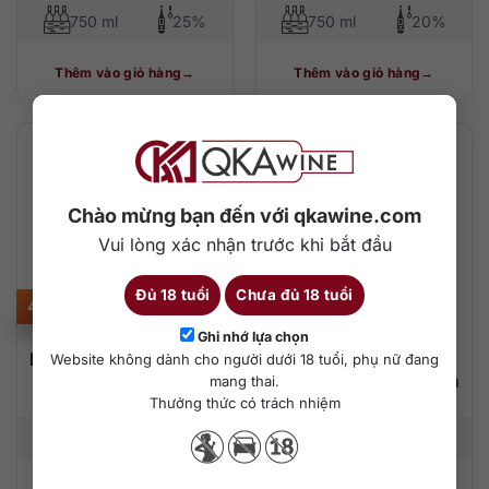
750 ml
25%
750 ml
20%
Thêm vào giỏ hàng
Thêm vào giỏ hàng
Chào mừng bạn đến với qkawine.com
Vui lòng xác nhận trước khi bắt đầu
Đủ 18 tuổi
Chưa đủ 18 tuổi
400.000
₫
165.000
₫
Ghi nhớ lựa chọn
Beefeater London Dry
Rượu Vodka Cá Sấu
Website không dành cho người dưới 18 tuổi, phụ nữ đang
Gin
Đen Alligator Platinum
mang thai.
500ml
Thưởng thức có trách nhiệm
700 ml
40%
500 ml
31%
Thêm vào giỏ hàng
Thêm vào giỏ hàng