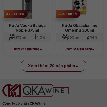
475.000
₫
465.000
₫
Rượu Vodka Beluga
Rượu Obaachan no
Noble 375ml
Umeshu 300ml
375 ml
40%
300 ml
14%
Thêm vào giỏ hàng
Thêm vào giỏ hàng
Xem thêm 20 sản phẩm
Công ty cổ phần QKAWine