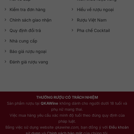
Kiểm tra đơn hàng
Hiểu về rượu ngoại
Chính sách giao nhận
Rượu Việt Nam
Quy định đổi trả
Pha chế Cocktail
Nhà cung cấp
Báo giá rượu ngoại
Đánh giá rượu vang
THƯỞNG RƯỢU CÓ TRÁCH NHIỆM
Sản phẩm rượu tại
QKAWine
không dành cho người dưới 18 tuổi và
phụ nữ mang thai.
Việc mua hàng yêu cầu xác minh độ tuổi theo đúng quy định của
pháp luật.
Bằng việc sử dụng website
qkawine.com
, bạn đồng ý với
Điều khoản
sử dụng
và
Chính sách bảo mật
của chúng tôi.