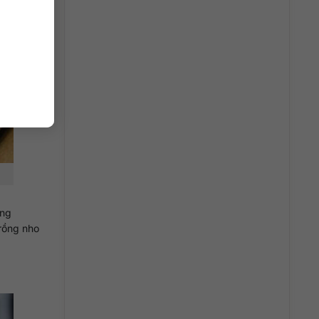
ang
trồng nho