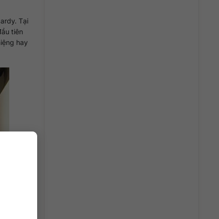
ardy. Tại
ầu tiên
iệng hay