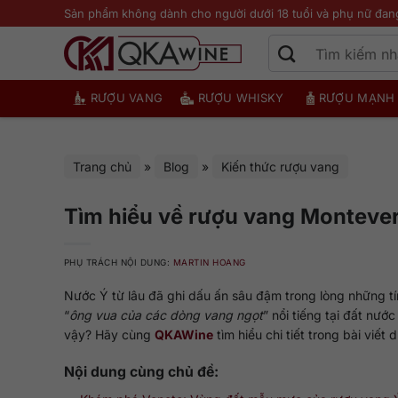
Bỏ
Sản phẩm không dành cho người dưới 18 tuổi và phụ nữ đan
qua
nội
dung
RƯỢU VANG
RƯỢU WHISKY
RƯỢU MẠNH
Trang chủ
»
Blog
»
Kiến thức rượu vang
Tìm hiểu về rượu vang Montever
PHỤ TRÁCH NỘI DUNG:
MARTIN HOANG
Nước Ý từ lâu đã ghi dấu ấn sâu đậm trong lòng những t
“
ông vua của các dòng vang ngọt
” nổi tiếng tại đất nướ
vậy? Hãy cùng
QKAWine
tìm hiểu chi tiết trong bài viết
Nội dung cùng chủ đề: