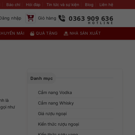
i
Báo chí
Hỏi đáp
Tin tức và sự kiện
Blog
Liên hệ
0363 909 636
Đăng nhập
Giỏ hàng
KHUYẾN MÃI
QUÀ TẶNG
NHÀ SẢN XUẤT
Danh mục
Cẩm nang Vodka
nh là
Cẩm nang Whisky
 gọi như
Giá rượu ngoại
Kiến thức rượu ngoại
Kiến thức rượu vang