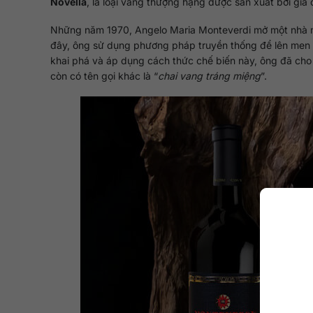
Novella
, là loại vang thượng hạng được sản xuất bởi gia
Những năm 1970, Angelo Maria Monteverdi mở một nhà má
đây, ông sử dụng phương pháp truyền thống để lên men n
khai phá và áp dụng cách thức chế biến này, ông đã cho 
còn có tên gọi khác là “
chai vang tráng miệng
”.