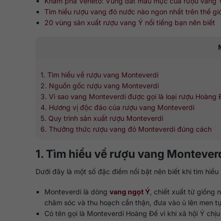
Khám phá Veneto: Vùng đất mẫu mực của rượu vang 
Tìm hiểu rượu vang đỏ nước nào ngon nhất trên thế giớ
20 vùng sản xuất rượu vang Ý nổi tiếng bạn nên biết
1. Tìm hiểu về rượu vang Monteverdi
2. Nguồn gốc rượu vang Monteverdi
3. Vì sao vang Monteverdi được gọi là loại rượu Hoàng 
4. Hương vị độc đáo của rượu vang Monteverdi
5. Quy trình sản xuất rượu Monteverdi
6. Thưởng thức rượu vang đỏ Monteverdi đúng cách
1. Tìm hiểu về rượu vang Montever
Dưới đây là một số đặc điểm nổi bật nên biết khi tìm hiểu
Monteverdi là dòng
vang ngọt Ý
, chiết xuất từ giốn
chăm sóc và thu hoạch cẩn thận, đưa vào ủ lên men tự
Có tên gọi là Monteverdi Hoàng Đế vì khi xã hội Ý ch