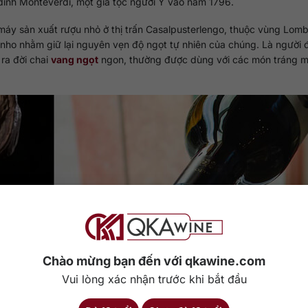
 đình Monteverdi, một gia tộc người Ý vào năm 1796.
y sản xuất rượu nhỏ ở thị trấn Casalpusterlengo, thuộc vùng Lomb
ho nhằm giữ lại nguyên vẹn độ ngọt tự nhiên của chúng. Là người đ
ra đời chai
vang ngọt
ngon, thường được dùng với các món tráng m
Chào mừng bạn đến với qkawine.com
Vui lòng xác nhận trước khi bắt đầu