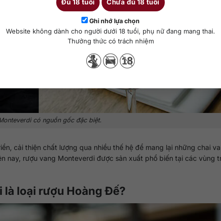
Đủ 18 tuổi
Chưa đủ 18 tuổi
Ghi nhớ lựa chọn
Website không dành cho người dưới 18 tuổi, phụ nữ đang mang thai.
Thưởng thức có trách nhiệm
onteverdi có nguồn gốc đặc biệt.
iển, cải thiện chất lượng qua nhiều thế hệ để mang lại những chai v
ện nay, rượu vang Monteverdi được sản xuất phổ biến tại các vùng 
i là loại rượu Hoàng Đế?