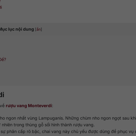
Ý
i
Mục lục nội dung
[
ẩn
]
Đế?
di
 về
rượu vang Monteverdi
:
g nho ngon nhất vùng Lampuganis. Những chùm nho ngon ngọt sau kh
 nhiên trong thùng gỗ sồi hình thành rượu vang.
ịu sự phân cấp rõ bậc, chai vang này chủ yếu được dùng để phục vụ c