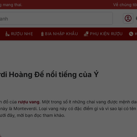
g mang thai.
Về chúng tô
RƯỢU NHẸ
BIA NHẬP KHẨU
PHỤ KIỆN RƯỢU
di Hoàng Đế nổi tiếng của Ý
ín đồ của
rượu vang
. Một trong số ít những chai vang được mệnh da
c này là Monteverdi. Loại vang này có đặc điểm gì và vì sao lại có tên
 dưới đây, mời bạn đọc tham khảo.