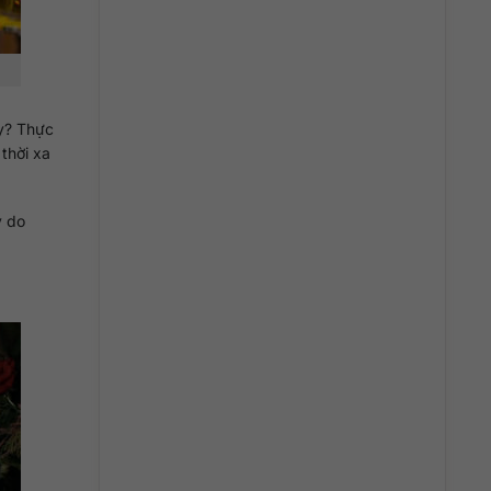
ậy? Thực
thời xa
ý do