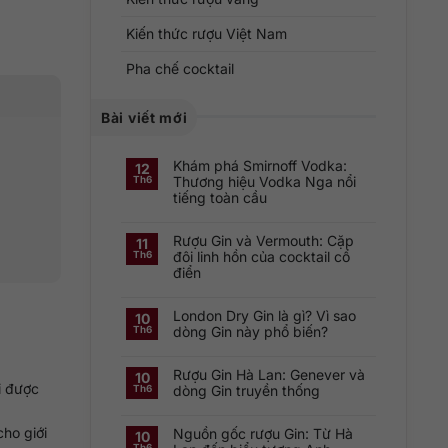
Kiến thức rượu Việt Nam
Pha chế cocktail
Bài viết mới
Khám phá Smirnoff Vodka:
12
Thương hiệu Vodka Nga nổi
Th6
tiếng toàn cầu
Không
có
Rượu Gin và Vermouth: Cặp
bình
11
luận
đôi linh hồn của cocktail cổ
Th6
ở
điển
Khám
phá
Không
Smirnoff
có
Vodka:
London Dry Gin là gì? Vì sao
bình
Thương
10
luận
hiệu
dòng Gin này phổ biến?
Th6
ở
Vodka
Rượu
Nga
Không
Gin
nổi
có
và
tiếng
Rượu Gin Hà Lan: Genever và
bình
10
Vermouth:
toàn
luận
i được
dòng Gin truyền thống
Th6
Cặp
cầu
ở
đôi
London
Không
linh
Dry
có
hồn
Gin
ho giới
Nguồn gốc rượu Gin: Từ Hà
bình
10
của
là
luận
cocktail
Th6