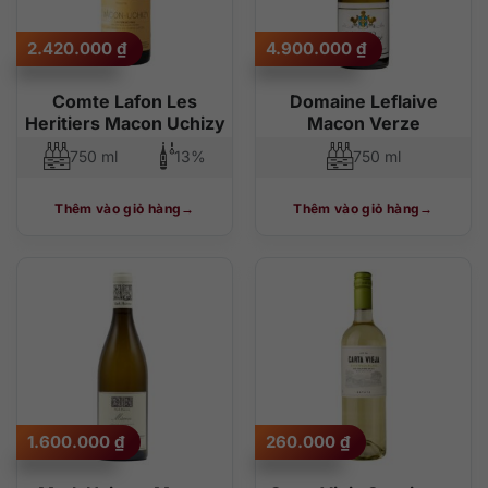
2.420.000
₫
4.900.000
₫
Comte Lafon Les
Domaine Leflaive
Heritiers Macon Uchizy
Macon Verze
750 ml
13%
750 ml
Thêm vào giỏ hàng
Thêm vào giỏ hàng
1.600.000
₫
260.000
₫