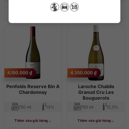
Thêm vào giỏ hàng
Thêm vào giỏ hàng
4.150.000
₫
4.350.000
₫
Penfolds Reserve Bin A
Laroche Chablis
Chardonnay
Granud Cru Les
Bouguerots
750 ml
13%
750 ml
12,5%
Thêm vào giỏ hàng
Thêm vào giỏ hàng