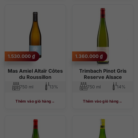
1.530.000
₫
1.360.000
₫
Mas Amiel Altaïr Côtes
Trimbach Pinot Gris
du Roussillon
Reserve Alsace
750 ml
13%
750 ml
14%
Thêm vào giỏ hàng
Thêm vào giỏ hàng