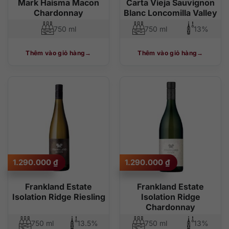
Mark Haisma Macon
Carta Vieja Sauvignon
Chardonnay
Blanc Loncomilla Valley
750 ml
750 ml
13%
Thêm vào giỏ hàng
Thêm vào giỏ hàng
1.290.000
₫
1.290.000
₫
Frankland Estate
Frankland Estate
Isolation Ridge Riesling
Isolation Ridge
Chardonnay
750 ml
13.5%
750 ml
13%