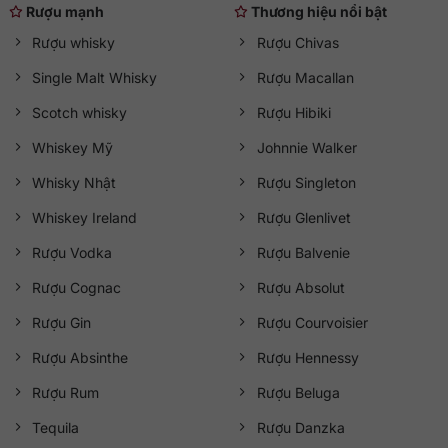
Rượu mạnh
Thương hiệu nổi bật
Rượu whisky
Rượu Chivas
Single Malt Whisky
Rượu Macallan
Scotch whisky
Rượu Hibiki
Whiskey Mỹ
Johnnie Walker
Whisky Nhật
Rượu Singleton
Whiskey Ireland
Rượu Glenlivet
Rượu Vodka
Rượu Balvenie
Rượu Cognac
Rượu Absolut
Rượu Gin
Rượu Courvoisier
Rượu Absinthe
Rượu Hennessy
Rượu Rum
Rượu Beluga
Tequila
Rượu Danzka