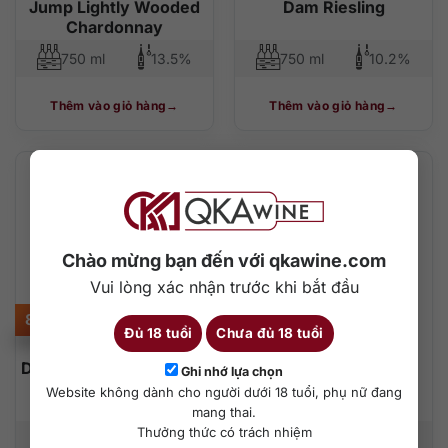
Jump Lightly Wooded
Dam Riesling
Chardonnay
750 ml
13.5%
750 ml
10.2%
Thêm vào giỏ hàng
Thêm vào giỏ hàng
Chào mừng bạn đến với qkawine.com
Vui lòng xác nhận trước khi bắt đầu
840.000
₫
3.010.000
₫
Đủ 18 tuổi
Chưa đủ 18 tuổi
D’Arenberg The Broken
Grosset Piccadilly
Ghi nhớ lựa chọn
Fishplate Sauvignon
Chardonnay
Website không dành cho người dưới 18 tuổi, phụ nữ đang
Blanc
mang thai.
Thưởng thức có trách nhiệm
750 ml
12.5%
750 ml
13%