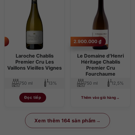
2.900.000
₫
Laroche Chablis
Le Domaine d’Henri
Premier Cru Les
Héritage Chablis
Vaillons Vieilles Vignes
Premier Cru
Fourchaume
750 ml
13%
750 ml
12,5%
Đọc tiếp
Thêm vào giỏ hàng
Xem thêm 164 sản phẩm