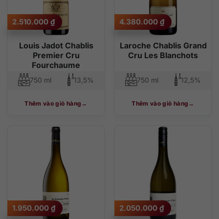
2.510.000
₫
4.380.000
₫
Louis Jadot Chablis
Laroche Chablis Grand
Premier Cru
Cru Les Blanchots
Fourchaume
750 ml
13,5%
750 ml
12,5%
Thêm vào giỏ hàng
Thêm vào giỏ hàng
1.950.000
₫
2.050.000
₫