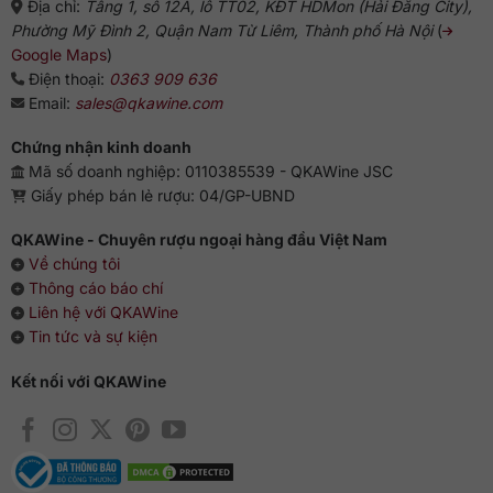
Địa chỉ:
Tầng 1, số 12A, lô TT02, KĐT HDMon (Hải Đăng City),
Phường Mỹ Đình 2, Quận Nam Từ Liêm, Thành phố Hà Nội
(
Google Maps
)
Điện thoại:
0363 909 636
Email:
sales@qkawine.com
Chứng nhận kinh doanh
Mã số doanh nghiệp: 0110385539 - QKAWine JSC
Giấy phép bán lẻ rượu: 04/GP-UBND
QKAWine - Chuyên rượu ngoại hàng đầu Việt Nam
Về chúng tôi
Thông cáo báo chí
Liên hệ với QKAWine
Tin tức và sự kiện
Kết nối với QKAWine