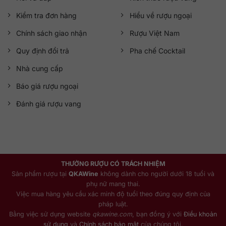
Kiểm tra đơn hàng
Hiểu về rượu ngoại
Chính sách giao nhận
Rượu Việt Nam
Quy định đổi trả
Pha chế Cocktail
Nhà cung cấp
Báo giá rượu ngoại
Đánh giá rượu vang
THƯỞNG RƯỢU CÓ TRÁCH NHIỆM
Sản phẩm rượu tại
QKAWine
không dành cho người dưới 18 tuổi và
phụ nữ mang thai.
Việc mua hàng yêu cầu xác minh độ tuổi theo đúng quy định của
pháp luật.
Bằng việc sử dụng website
qkawine.com
, bạn đồng ý với
Điều khoản
sử dụng
và
Chính sách bảo mật
của chúng tôi.