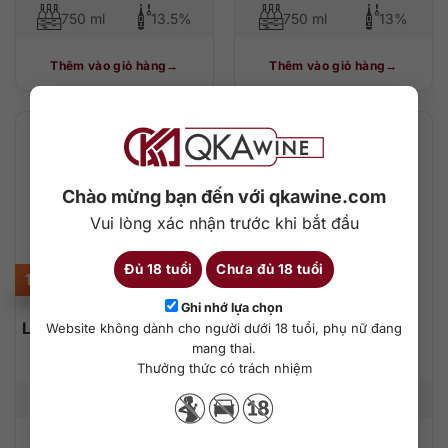
750 ml
13.5%
750 ml
13%
Thêm vào giỏ hàng
Thêm vào giỏ hàng
Chào mừng bạn đến với qkawine.com
Vui lòng xác nhận trước khi bắt đầu
Đủ 18 tuổi
Chưa đủ 18 tuổi
1.550.000
₫
330.000
₫
Ghi nhớ lựa chọn
La Chablisienne Chablis
Rothbury Estate
Website không dành cho người dưới 18 tuổi, phụ nữ đang
Premier Cru Cote De
Premium Selection
mang thai.
Lechet
Sauvignon Blanc
Thưởng thức có trách nhiệm
750 ml
13%
750 ml
12%
Thêm vào giỏ hàng
Thêm vào giỏ hàng