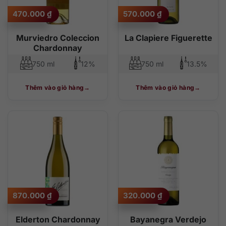
470.000
₫
570.000
₫
Murviedro Coleccion
La Clapiere Figuerette
Chardonnay
750 ml
12%
750 ml
13.5%
Thêm vào giỏ hàng
Thêm vào giỏ hàng
870.000
₫
320.000
₫
Elderton Chardonnay
Bayanegra Verdejo