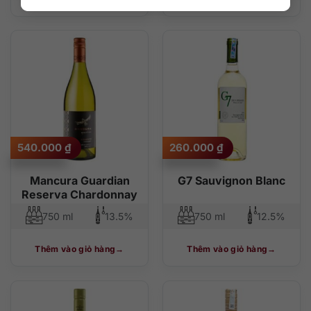
540.000
₫
260.000
₫
Mancura Guardian
G7 Sauvignon Blanc
Reserva Chardonnay
750 ml
13.5%
750 ml
12.5%
Thêm vào giỏ hàng
Thêm vào giỏ hàng