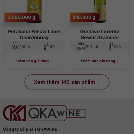
2.090.000
₫
910.000
₫
Petaluma Yellow Label
Gustave Lorentz
Chardonnay
Gewurztraminer
750 ml
14%
750 ml
13%
Thêm vào giỏ hàng
Thêm vào giỏ hàng
Xem thêm 140 sản phẩm
Công ty cổ phần QKAWine