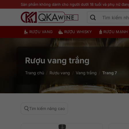
Bỏ
Sản phẩm không dành cho người dưới 18 tuổi và phụ nữ đan
qua
nội
dung
RƯỢU VANG
RƯỢU WHISKY
RƯỢU MẠNH
Rượu vang trắng
Trang chủ
/
Rượu vang
/
Vang trắng
/
Trang 7
Tìm kiếm nâng cao