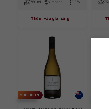
750 ml
Grenache Blanc, Ugni Blanc, Bourboulenc
13%
75
Thêm vào giỏ hàng
T
900.000
₫
580.00
Craggy Range Sauvignon Blanc
Les