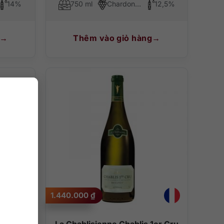
14%
750 ml
Chardonnay
12,5%
Thêm vào giỏ hàng
1.440.000
₫
er
La Chablisienne Chablis 1er Cru