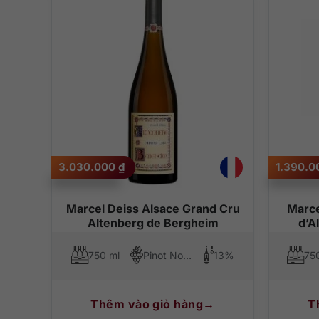
3.030.000
₫
1.390.
Marcel Deiss Alsace Grand Cru
Marce
Altenberg de Bergheim
d’A
750 ml
Pinot Noir, Gewurztraminer, Pinot Blanc, Muscat Blanc à Petits Grains
13%
75
Thêm vào giỏ hàng
T