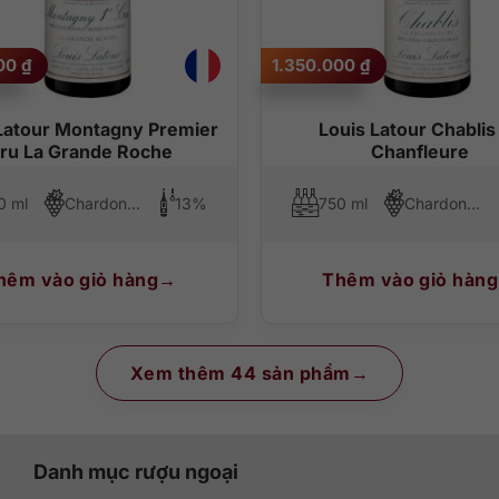
000
₫
1.350.000
₫
Latour Montagny Premier
Louis Latour Chablis
ru La Grande Roche
Chanfleure
0 ml
Chardonnay
13%
750 ml
Chardonnay
hêm vào giỏ hàng
Thêm vào giỏ hàng
Xem thêm 44 sản phẩm
Danh mục rượu ngoại