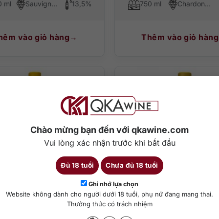
0 ml
Sauvignon Blanc
13,5%
750 ml
Chardonnay
hêm vào giỏ hàng
Thêm vào giỏ hàng
Chào mừng bạn đến với qkawine.com
Vui lòng xác nhận trước khi bắt đầu
Đủ 18 tuổi
Chưa đủ 18 tuổi
Ghi nhớ lựa chọn
0
₫
580.000
₫
Website không dành cho người dưới 18 tuổi, phụ nữ đang mang thai.
Thưởng thức có trách nhiệm
 Terrasses De L’eridan
Le Cabanon Viogni