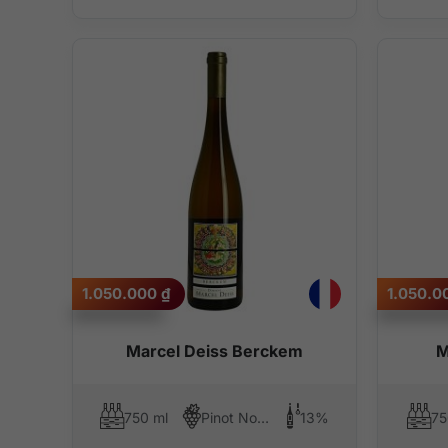
1.050.000
₫
1.050.
Marcel Deiss Berckem
M
750 ml
Pinot Noir, Riesling, Pinot Blanc, Silvaner
13%
75