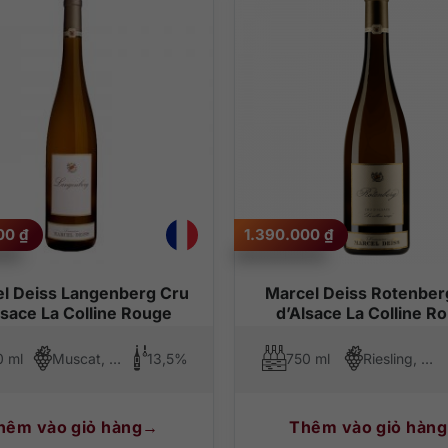
000
₫
1.390.000
₫
l Deiss Langenberg Cru
Marcel Deiss Rotenber
lsace La Colline Rouge
d’Alsace La Colline R
0 ml
Muscat, Pinot Noir, Riesling, Pinot Gris
13,5%
750 ml
Riesling, Pinot Gris
hêm vào giỏ hàng
Thêm vào giỏ hàng