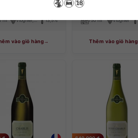
tes-Du-Rhône Blanc
0 ml
Viognier, Grenache Blanc, Marsanne
13,5%
750 ml
Viognier
hêm vào giỏ hàng
Thêm vào giỏ hàng