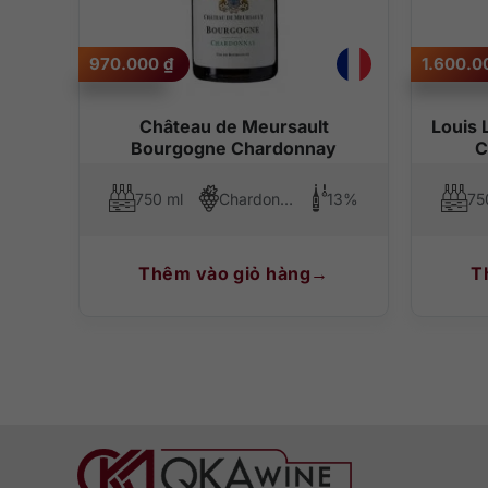
970.000
₫
1.600.
Château de Meursault
Louis 
Bourgogne Chardonnay
C
750 ml
Chardonnay
13%
75
Thêm vào giỏ hàng
T