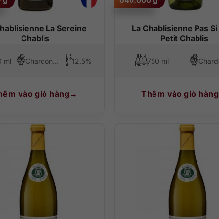
0
₫
640.000
₫
hablisienne La Sereine
La Chablisienne Pas Si 
Chablis
Petit Chablis
0 ml
Chardonnay
12,5%
750 ml
hêm vào giỏ hàng
Thêm vào giỏ hàng