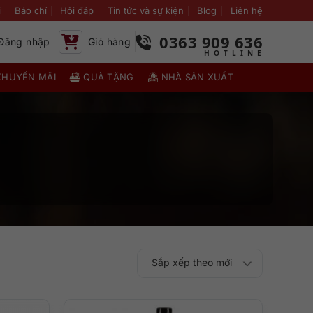
i
Báo chí
Hỏi đáp
Tin tức và sự kiện
Blog
Liên hệ
0363 909 636
Đăng nhập
Giỏ hàng
KHUYẾN MÃI
QUÀ TẶNG
NHÀ SẢN XUẤT
Sắp xếp theo mới
Sắp xếp theo
Sắp xếp theo mức
nhất
Sắp xếp theo giá:
Sắp xếp theo giá: