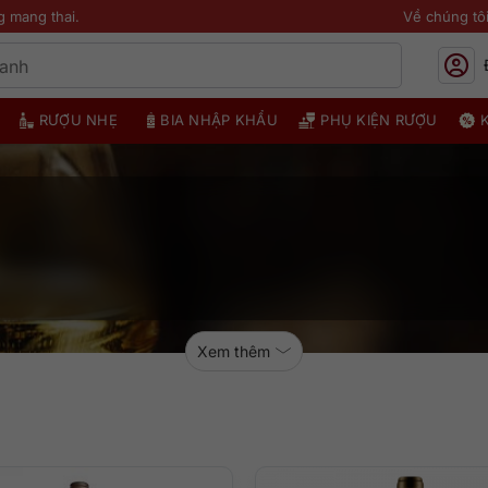
g mang thai.
Về chúng tô
RƯỢU NHẸ
BIA NHẬP KHẨU
PHỤ KIỆN RƯỢU
Xem thêm