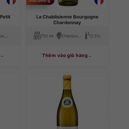
510.000
₫
Petit
La Chablisienne Bourgogne
Chardonnay
Chardonnay
750 ml
Chardonnay
12,5%
Thêm vào giỏ hàng