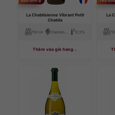
820.000
₫
765.00
La Chablisienne Vibrant Petit
La C
Chablis
750 ml
Chardonnay
12,5%
75
Thêm vào giỏ hàng
T