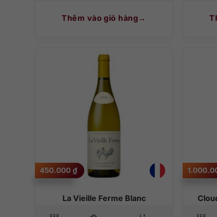
Thêm vào giỏ hàng
T
450.000
₫
1.000.
La Vieille Ferme Blanc
Clou