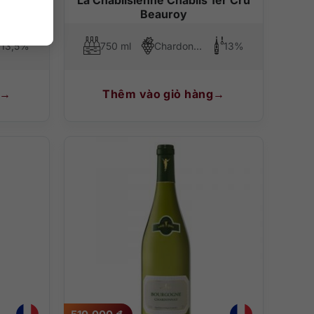
Beauroy
13,5%
750 ml
Chardonnay
13%
Thêm vào giỏ hàng