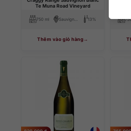
Te Muna Road Vineyard
Cô
750 ml
Sauvignon Blanc
13%
75
Thêm vào giỏ hàng
T