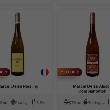
000
₫
750.000
₫
arcel Deiss Riesling
Marcel Deiss Alsac
Complantation
0 ml
Riesling
13,5%
750 ml
Riesling, Pinot Blanc