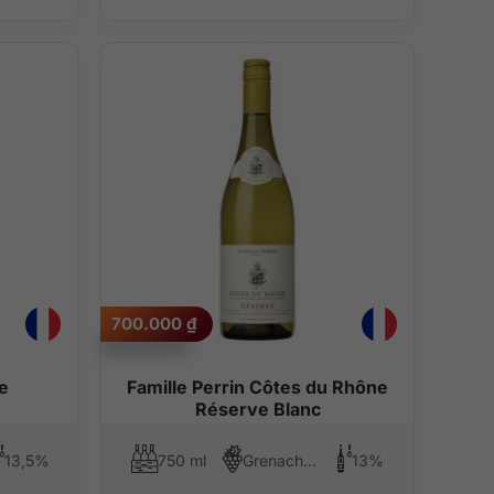
700.000
₫
e
Famille Perrin Côtes du Rhône
Réserve Blanc
13,5%
750 ml
Grenache Blanc, Marsanne, Roussanne
13%