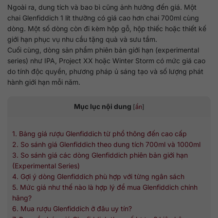
Ngoài ra, dung tích và bao bì cũng ảnh hưởng đến giá. Một
chai Glenfiddich 1 lít thường có giá cao hơn chai 700ml cùng
dòng. Một số dòng còn đi kèm hộp gỗ, hộp thiếc hoặc thiết kế
giới hạn phục vụ nhu cầu tặng quà và sưu tầm.
Cuối cùng, dòng sản phẩm phiên bản giới hạn (experimental
series) như IPA, Project XX hoặc Winter Storm có mức giá cao
do tính độc quyền, phương pháp ủ sáng tạo và số lượng phát
hành giới hạn mỗi năm.
Mục lục nội dung
[
ẩn
]
1. Bảng giá rượu Glenfiddich từ phổ thông đến cao cấp
2. So sánh giá Glenfiddich theo dung tích 700ml và 1000ml
3. So sánh giá các dòng Glenfiddich phiên bản giới hạn
(Experimental Series)
4. Gợi ý dòng Glenfiddich phù hợp với từng ngân sách
5. Mức giá như thế nào là hợp lý để mua Glenfiddich chính
hãng?
6. Mua rượu Glenfiddich ở đâu uy tín?