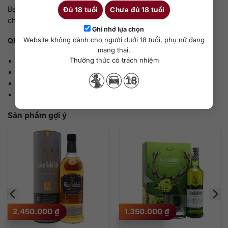
Bạn đang tìm đối tác cung cấp rượu Glenfiddich số lượng lớn
Đủ 18 tuổi
Chưa đủ 18 tuổi
cho sự kiện, quà tặng doanh nghiệp hoặc nhà hàng?
Ghi nhớ lựa chọn
Website không dành cho người dưới 18 tuổi, phụ nữ đang
QKAWine
hỗ trợ:
mang thai.
Thưởng thức có trách nhiệm
Báo giá sỉ và chiết khấu tốt cho đơn hàng từ 5 chai trở lên;
Tư vấn chọn dòng rượu phù hợp với ngân sách;
Đóng gói chuyên nghiệp, in logo theo yêu cầu;
Giao hàng toàn quốc, bảo mật đơn hàng.
Sản phẩm gợi ý
2.450.000
₫
1.350.000
₫