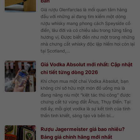
bản
Giá rượu Glenfarclas là mối quan tâm hàng
đầu với những ai đang tìm kiếm một dòng
rượu whisky mang phong cách Speyside cổ
điển, lâu đời và có chiều sâu trong từng tầng
hương vị. Được biết đến như một trong những
nhà chưng cất whisky độc lập hiếm hoi còn lại
tại Scotland,...
Giá Vodka Absolut mới nhất: Cập nhật
chi tiết từng dòng 2026
Khi chọn mua một chai Vodka Absolut, bạn
không chỉ sở hữu một món đồ uống mà là
đang nâng niu một “kiệt tác thủ công” được
chưng cất từ vùng đất Åhus, Thụy Điển. Tại
nơi ấy, mỗi giọt vodka là sự kết tinh của tinh
thần tinh khiết, sáng tạo và bền bỉ...
Rượu Jagermeister giá bao nhiêu?
Bảng giá chính hãng mới nhất