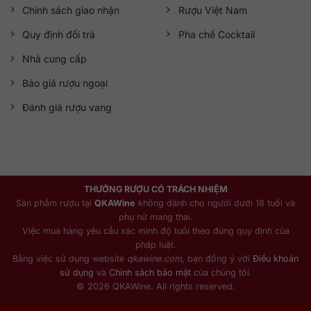
Chính sách giao nhận
Rượu Việt Nam
Quy định đổi trả
Pha chế Cocktail
Nhà cung cấp
Báo giá rượu ngoại
Đánh giá rượu vang
THƯỞNG RƯỢU CÓ TRÁCH NHIỆM
Sản phẩm rượu tại
QKAWine
không dành cho người dưới 18 tuổi và
phụ nữ mang thai.
Việc mua hàng yêu cầu xác minh độ tuổi theo đúng quy định của
pháp luật.
Bằng việc sử dụng website
qkawine.com
, bạn đồng ý với
Điều khoản
sử dụng
và
Chính sách bảo mật
của chúng tôi.
© 2026 QKAWine. All rights reserved.