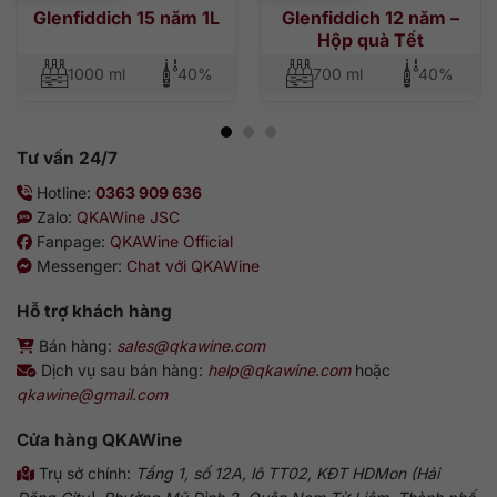
Glenfiddich 15 năm 1L
Glenfiddich 12 năm –
Hộp quà Tết
1000 ml
40%
700 ml
40%
Tư vấn 24/7
Hotline:
0363 909 636
Zalo:
QKAWine JSC
Fanpage:
QKAWine Official
Messenger:
Chat với QKAWine
Hỗ trợ khách hàng
Bán hàng:
sales@qkawine.com
Dịch vụ sau bán hàng:
help@qkawine.com
hoặc
qkawine@gmail.com
Cửa hàng QKAWine
Trụ sở chính:
Tầng 1, số 12A, lô TT02, KĐT HDMon (Hải