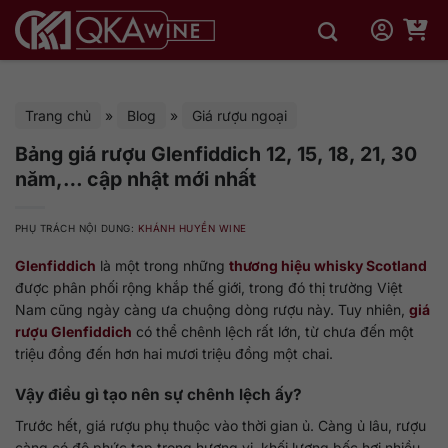
Bỏ
qua
nội
dung
Trang chủ
»
Blog
»
Giá rượu ngoại
Bảng giá rượu Glenfiddich 12, 15, 18, 21, 30
năm,… cập nhật mới nhất
PHỤ TRÁCH NỘI DUNG:
KHÁNH HUYỀN WINE
Glenfiddich
là một trong những
thương hiệu whisky Scotland
được phân phối rộng khắp thế giới, trong đó thị trường Việt
Nam cũng ngày càng ưa chuộng dòng rượu này. Tuy nhiên,
giá
rượu Glenfiddich
có thể chênh lệch rất lớn, từ chưa đến một
triệu đồng đến hơn hai mươi triệu đồng một chai.
Vậy điều gì tạo nên sự chênh lệch ấy?
Trước hết, giá rượu phụ thuộc vào thời gian ủ. Càng ủ lâu, rượu
càng có độ phức tạp trong hương vị, khối lượng bốc hơi nhiều