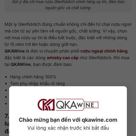
Gợi ý địa chỉ mua rượu Glenfiddich chính hãng uy tín, đảm bảo
nguồn gốc và chất lượng.
Một ly Glenfiddich đúng chuẩn không chỉ đến từ chai rượu ngon
mà còn từ sự yên tâm về nguồn gốc, chất lượng. Vì vậy, chọn
nơi mua rượu uy tín là điều bắt buộc, đặc biệt với những dòng
từ 15 năm trở lên hoặc dòng giới hạn.
QKAWine
là đơn vị chuyên phân phối
rượu ngoại chính hãng
,
đặc biệt là các dòng
whisky cao cấp
như Glenfiddich. Khi mua
tại
QKAWine
, bạn được đảm bảo:
Hàng chính hãng 100%
Tem phụ nhập khẩu rõ ràng
Hóa đơn đầy đủ nếu cần
Giao hàng hỏa tốc nội thành trong 2 giờ
Bảo mật đơn hàng, tư vấn chuyên sâu từng dòng
7. Bạn cần báo giá Glenfiddich theo số
Chào mừng bạn đến với qkawine.com
lượng? Liên hệ ngay
QKAWine
để nhận ưu
Vui lòng xác nhận trước khi bắt đầu
đãi