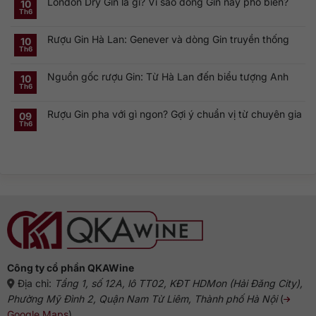
London Dry Gin là gì? Vì sao dòng Gin này phổ biến?
bình
10
Vodka:
luận
Th6
Thương
ở
Không
hiệu
Rượu
có
Vodka
Gin
bình
Nga
Rượu Gin Hà Lan: Genever và dòng Gin truyền thống
và
luận
10
nổi
ở
Vermouth:
Th6
tiếng
Không
London
Cặp
toàn
có
Dry
đôi
cầu
bình
Gin
linh
Nguồn gốc rượu Gin: Từ Hà Lan đến biểu tượng Anh
luận
10
là
hồn
ở
gì?
của
Th6
Không
Rượu
Vì
cocktail
có
Gin
sao
cổ
bình
Hà
dòng
điển
Rượu Gin pha với gì ngon? Gợi ý chuẩn vị từ chuyên gia
luận
09
Lan:
Gin
ở
Genever
này
Th6
Không
Nguồn
và
phổ
có
gốc
dòng
biến?
bình
rượu
Gin
luận
Gin:
truyền
ở
Từ
thống
Rượu
Hà
Gin
Lan
pha
đến
với
biểu
gì
tượng
ngon?
Anh
Gợi
ý
chuẩn
vị
từ
chuyên
gia
Công ty cổ phần QKAWine
Địa chỉ:
Tầng 1, số 12A, lô TT02, KĐT HDMon (Hải Đăng City),
Phường Mỹ Đình 2, Quận Nam Từ Liêm, Thành phố Hà Nội
(
Google Maps
)