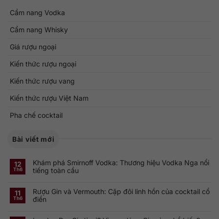
Cẩm nang Vodka
Cẩm nang Whisky
Giá rượu ngoại
Kiến thức rượu ngoại
Kiến thức rượu vang
Kiến thức rượu Việt Nam
Pha chế cocktail
Bài viết mới
Khám phá Smirnoff Vodka: Thương hiệu Vodka Nga nổi
12
tiếng toàn cầu
Th6
Không
có
Rượu Gin và Vermouth: Cặp đôi linh hồn của cocktail cổ
bình
11
luận
điển
Th6
ở
Khám
Không
phá
có
Smirnoff