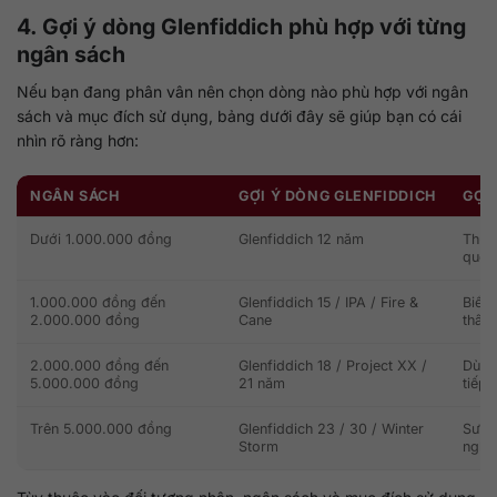
4. Gợi ý dòng Glenfiddich phù hợp với từng
ngân sách
Nếu bạn đang phân vân nên chọn dòng nào phù hợp với ngân
sách và mục đích sử dụng, bảng dưới đây sẽ giúp bạn có cái
nhìn rõ ràng hơn:
NGÂN SÁCH
GỢI Ý DÒNG GLENFIDDICH
GỢI
Dưới 1.000.000 đồng
Glenfiddich 12 năm
Thưở
quen
1.000.000 đồng đến
Glenfiddich 15 / IPA / Fire &
Biếu 
2.000.000 đồng
Cane
thân
2.000.000 đồng đến
Glenfiddich 18 / Project XX /
Dùng 
5.000.000 đồng
21 năm
tiếp
Trên 5.000.000 đồng
Glenfiddich 23 / 30 / Winter
Sưu 
Storm
nghiệ