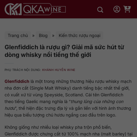
Bỏ
qua
nội
dung
Trang chủ
»
Blog
»
Kiến thức rượu ngoại
Glenfiddich là rượu gì? Giải mã sức hút từ
dòng whisky nổi tiếng thế giới
PHỤ TRÁCH NỘI DUNG:
KHÁNH HUYỀN WINE
Glenfiddich
là một trong những thương hiệu rượu whisky mạch
nha đơn cất (Single Malt Whisky) danh tiếng bậc nhất thế giới,
có xuất xứ từ vùng Speyside, Scotland. Cái tên Glenfiddich
theo tiếng Gaelic mang nghĩa là “
thung lũng của những con
hươu
”, thể hiện đặc trưng địa lý và gắn liền với hình ảnh thương
hiệu qua biểu tượng chú hươu ngẩng cao đầu trên logo.
Không giống như nhiều loại whisky pha trộn phổ biến,
Glenfiddich được chưng cất từ 100% mạch nha (malt barley) tại