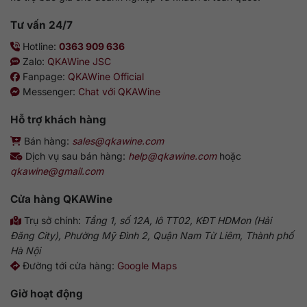
Tư vấn 24/7
Hotline:
0363 909 636
Zalo:
QKAWine JSC
Fanpage:
QKAWine Official
Messenger:
Chat với QKAWine
Hỗ trợ khách hàng
Bán hàng:
sales@qkawine.com
Dịch vụ sau bán hàng:
help@qkawine.com
hoặc
qkawine@gmail.com
Cửa hàng QKAWine
Trụ sở chính:
Tầng 1, số 12A, lô TT02, KĐT HDMon (Hải
Đăng City), Phường Mỹ Đình 2, Quận Nam Từ Liêm, Thành phố
Hà Nội
Đường tới cửa hàng:
Google Maps
Giờ hoạt động