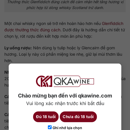
Thưởng thức Glenfiddich đúng cách để cảm nhận hết tầng hương vị
phức hợp từ dòng whisky Scotland trứ danh.
Một chai whisky ngon sẽ trở nên hoàn hảo hơn nếu
Glenfiddich
được thưởng thức đúng cách
. Dưới đây là hướng dẫn chi tiết từ
chọn ly, rót rượu đến kết hợp món ăn phù hợp:
Ly uống rượu:
Nên dùng ly tulip hoặc ly Glencairn để gom
hương. Loại ly này có phần miệng loe nhẹ, giữ lại mùi thơm lâu
hơn.
Nhiệt độ lý tưởng:
Rượu nên được uống ở nhiệt độ từ 15 đến
20 độ C. Không nên ướp lạnh quá sâu vì sẽ làm giảm độ mở của
hương rượu.
Chào mừng bạn đến với qkawine.com
Cách rót:
Mỗi lần rót khoảng 25 đến 50ml. Lắc nhẹ ly để rượu
Vui lòng xác nhận trước khi bắt đầu
tiếp xúc với không khí, giúp hương thơm lan tỏa tốt hơn.
Cách uống:
Hít sâu một lần trước khi đưa lên môi. Ngụm đầu
Đủ 18 tuổi
Chưa đủ 18 tuổi
tiên nên ngậm lâu trong miệng để cảm nhận rõ lớp vị. Nuốt
chậm và theo dõi hậu vị lan tỏa ở vòm họng.
Ghi nhớ lựa chọn