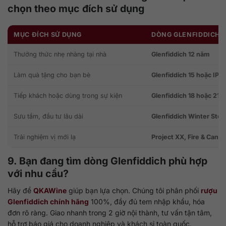
chọn theo mục đích sử dụng
MỤC ĐÍCH SỬ DỤNG
DÒNG GLENFIDDICH 
Thưởng thức nhẹ nhàng tại nhà
Glenfiddich 12 năm
Làm quà tặng cho bạn bè
Glenfiddich 15 hoặc IPA
Tiếp khách hoặc dùng trong sự kiện
Glenfiddich 18 hoặc 21 
Sưu tầm, đầu tư lâu dài
Glenfiddich Winter Sto
Trải nghiệm vị mới lạ
Project XX, Fire & Cane
9. Bạn đang tìm dòng Glenfiddich phù hợp
với nhu cầu?
Hãy để
QKAWine
giúp bạn lựa chọn. Chúng tôi phân phối
rượu
Glenfiddich chính hãng
100%, đầy đủ tem nhập khẩu, hóa
đơn rõ ràng. Giao nhanh trong 2 giờ nội thành, tư vấn tận tâm,
hỗ trợ báo giá cho doanh nghiệp và khách sỉ toàn quốc.