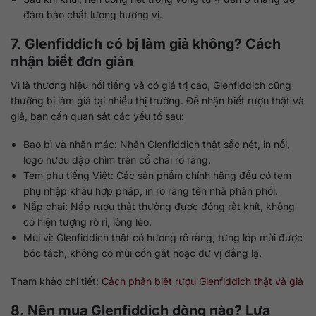
đảm bảo chất lượng hương vị.
7. Glenfiddich có bị làm giả không? Cách
nhận biết đơn giản
Vì là thương hiệu nổi tiếng và có giá trị cao, Glenfiddich cũng
thường bị làm giả tại nhiều thị trường. Để nhận biết rượu thật và
giả, bạn cần quan sát các yếu tố sau:
Bao bì và nhãn mác: Nhãn Glenfiddich thật sắc nét, in nổi,
logo hươu dập chìm trên cổ chai rõ ràng.
Tem phụ tiếng Việt: Các sản phẩm chính hãng đều có tem
phụ nhập khẩu hợp pháp, in rõ ràng tên nhà phân phối.
Nắp chai: Nắp rượu thật thường được đóng rất khít, không
có hiện tượng rò rỉ, lỏng lẻo.
Mùi vị: Glenfiddich thật có hương rõ ràng, từng lớp mùi được
bóc tách, không có mùi cồn gắt hoặc dư vị đắng lạ.
Tham khảo chi tiết:
Cách phân biệt rượu Glenfiddich thật và giả
8. Nên mua Glenfiddich dòng nào? Lựa