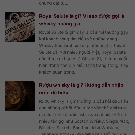
chưng cất từ...
Royal Salute là gì? Vì sao được gọi là
whisky hoàng gia
Royal Salute là gì? Đây là câu hỏi thường gặp
khi khách hàng tìm hiểu về những dòng
Whisky Scotland cao cấp, đặc biệt là Royal
Salute 21. Với nhiều người Việt, Royal Salute
còn được gọi quen là Chivas 21, thường xuất
hiện trong các dịp biếu tặng trang trọng, tiếp
khách quan trọng...
Rượu whisky là gì? Hướng dẫn nhập
môn dễ hiểu
Rượu whisky là gì? thường là câu hỏi đầu tiên
của những ai bắt đầu bước vào thế giới rượu
mạnh. Trên kệ rượu, whisky xuất hiện với rất
nhiều tên gọi như Scotch Whisky, Single Malt,
Blended Scotch, Bourbon, Irish Whiskey,
Japanese Whisky, Rye Whiskey. Mỗi tên gọi