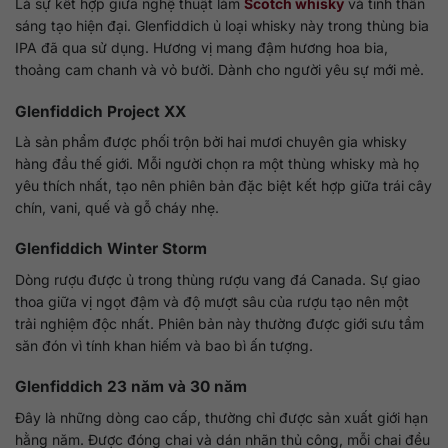
Là sự kết hợp giữa nghệ thuật làm
Scotch whisky
và tinh thần
sáng tạo hiện đại. Glenfiddich ủ loại whisky này trong thùng bia
IPA đã qua sử dụng. Hương vị mang đậm hương hoa bia,
thoảng cam chanh và vỏ bưởi. Dành cho người yêu sự mới mẻ.
Glenfiddich Project XX
Là sản phẩm được phối trộn bởi hai mươi chuyên gia whisky
hàng đầu thế giới. Mỗi người chọn ra một thùng whisky mà họ
yêu thích nhất, tạo nên phiên bản đặc biệt kết hợp giữa trái cây
chín, vani, quế và gỗ cháy nhẹ.
Glenfiddich Winter Storm
Dòng rượu được ủ trong thùng rượu vang đá Canada. Sự giao
thoa giữa vị ngọt đậm và độ mượt sâu của rượu tạo nên một
trải nghiệm độc nhất. Phiên bản này thường được giới sưu tầm
săn đón vì tính khan hiếm và bao bì ấn tượng.
Glenfiddich 23 năm và 30 năm
Đây là những dòng cao cấp, thường chỉ được sản xuất giới hạn
hằng năm. Được đóng chai và dán nhãn thủ công, mỗi chai đều