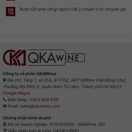
cocktail
có
Gin
sao
cổ
bình
Hà
dòng
điển
Rượu Gin pha với gì ngon? Gợi ý chuẩn vị từ chuyên gia
luận
09
Lan:
Gin
ở
Genever
này
Th6
Không
Nguồn
và
phổ
có
gốc
dòng
biến?
bình
rượu
Gin
luận
Gin:
truyền
ở
Từ
thống
Rượu
Hà
Gin
Lan
pha
đến
với
biểu
gì
tượng
ngon?
Anh
Gợi
ý
chuẩn
vị
từ
chuyên
gia
Công ty cổ phần QKAWine
Địa chỉ:
Tầng 1, số 12A, lô TT02, KĐT HDMon (Hải Đăng City),
Phường Mỹ Đình 2, Quận Nam Từ Liêm, Thành phố Hà Nội
(
Google Maps
)
Điện thoại:
0363 909 636
Email:
sales@qkawine.com
Chứng nhận kinh doanh
Mã số doanh nghiệp: 0110385539 - QKAWine JSC
Giấy phép bán lẻ rượu: 04/GP-UBND