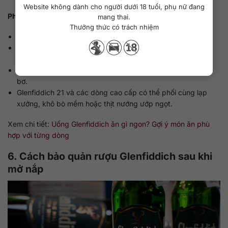
Website không dành cho người dưới 18 tuổi, phụ nữ đang
Phối món ăn:
mang thai.
Thưởng thức có trách nhiệm
Glenfiddich 12 thích hợp với phô mai mềm, pate gan gà.
Glenfiddich 15 kết hợp tuyệt vời với socola đen hoặc bánh
quy gừng.
Glenfiddich 18 nên dùng cùng mứt cam hoặc hạt điều rang
bơ.
Glenfiddich 21 và các dòng cao cấp có thể phối cùng lạp
xưởng, khô bò mềm hoặc thịt nướng ướp ngọt.
Xem chi tiết:
Uống Glenfiddich ăn gì ngon? Gợi ý món ăn phù
hợp với từng dòng
6. Cách bảo quản rượu Glenfiddich sau khi
mở nắp