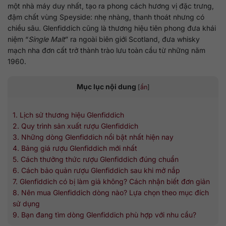
một nhà máy duy nhất, tạo ra phong cách hương vị đặc trưng,
đậm chất vùng Speyside: nhẹ nhàng, thanh thoát nhưng có
chiều sâu. Glenfiddich cũng là thương hiệu tiên phong đưa khái
niệm “
Single Malt
” ra ngoài biên giới Scotland, đưa whisky
mạch nha đơn cất trở thành trào lưu toàn cầu từ những năm
1960.
Mục lục nội dung
[
ẩn
]
1. Lịch sử thương hiệu Glenfiddich
2. Quy trình sản xuất rượu Glenfiddich
3. Những dòng Glenfiddich nổi bật nhất hiện nay
4. Bảng giá rượu Glenfiddich mới nhất
5. Cách thưởng thức rượu Glenfiddich đúng chuẩn
6. Cách bảo quản rượu Glenfiddich sau khi mở nắp
7. Glenfiddich có bị làm giả không? Cách nhận biết đơn giản
8. Nên mua Glenfiddich dòng nào? Lựa chọn theo mục đích
sử dụng
9. Bạn đang tìm dòng Glenfiddich phù hợp với nhu cầu?