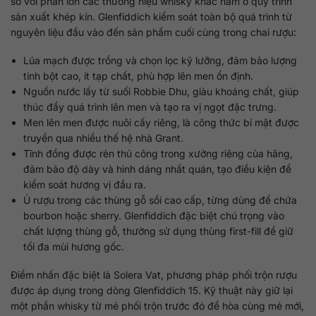
so với phần lớn các thương hiệu whisky khác nằm ở quy trình
sản xuất khép kín. Glenfiddich kiểm soát toàn bộ quá trình từ
nguyên liệu đầu vào đến sản phẩm cuối cùng trong chai rượu:
Lúa mạch được trồng và chọn lọc kỹ lưỡng, đảm bảo lượng
tinh bột cao, ít tạp chất, phù hợp lên men ổn định.
Nguồn nước lấy từ suối Robbie Dhu, giàu khoáng chất, giúp
thúc đẩy quá trình lên men và tạo ra vị ngọt đặc trưng.
Men lên men được nuôi cấy riêng, là công thức bí mật được
truyền qua nhiều thế hệ nhà Grant.
Tĩnh đồng được rèn thủ công trong xưởng riêng của hãng,
đảm bảo độ dày và hình dáng nhất quán, tạo điều kiện để
kiểm soát hương vị đầu ra.
Ủ rượu trong các thùng gỗ sồi cao cấp, từng dùng để chứa
bourbon hoặc sherry. Glenfiddich đặc biệt chú trọng vào
chất lượng thùng gỗ, thường sử dụng thùng first-fill để giữ
tối đa mùi hương gốc.
Điểm nhấn đặc biệt là Solera Vat, phương pháp phối trộn rượu
được áp dụng trong dòng Glenfiddich 15. Kỹ thuật này giữ lại
một phần whisky từ mẻ phối trộn trước đó để hòa cùng mẻ mới,