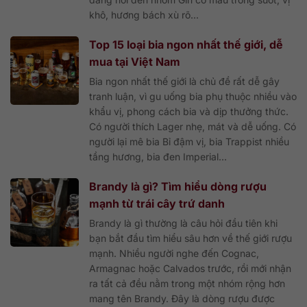
khô, hương bách xù rõ...
Top 15 loại bia ngon nhất thế giới, dễ
mua tại Việt Nam
Bia ngon nhất thế giới là chủ đề rất dễ gây
tranh luận, vì gu uống bia phụ thuộc nhiều vào
khẩu vị, phong cách bia và dịp thưởng thức.
Có người thích Lager nhẹ, mát và dễ uống. Có
người lại mê bia Bỉ đậm vị, bia Trappist nhiều
tầng hương, bia đen Imperial...
Brandy là gì? Tìm hiểu dòng rượu
mạnh từ trái cây trứ danh
Brandy là gì thường là câu hỏi đầu tiên khi
bạn bắt đầu tìm hiểu sâu hơn về thế giới rượu
mạnh. Nhiều người nghe đến Cognac,
Armagnac hoặc Calvados trước, rồi mới nhận
ra tất cả đều nằm trong một nhóm rộng hơn
mang tên Brandy. Đây là dòng rượu được