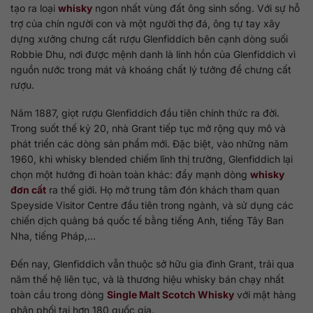
tạo ra loại
whisky
ngon nhất vùng đất ông sinh sống. Với sự hỗ
trợ của chín người con và một người thợ đá, ông tự tay xây
dựng xưởng chưng cất rượu Glenfiddich bên cạnh dòng suối
Robbie Dhu, nơi được mệnh danh là linh hồn của Glenfiddich vì
nguồn nước trong mát và khoáng chất lý tưởng để chưng cất
rượu.
Năm 1887, giọt rượu Glenfiddich đầu tiên chính thức ra đời.
Trong suốt thế kỷ 20, nhà Grant tiếp tục mở rộng quy mô và
phát triển các dòng sản phẩm mới. Đặc biệt, vào những năm
1960, khi whisky blended chiếm lĩnh thị trường, Glenfiddich lại
chọn một hướng đi hoàn toàn khác: đẩy mạnh dòng
whisky
đơn cất
ra thế giới. Họ mở trung tâm đón khách tham quan
Speyside Visitor Centre đầu tiên trong ngành, và sử dụng các
chiến dịch quảng bá quốc tế bằng tiếng Anh, tiếng Tây Ban
Nha, tiếng Pháp,…
Đến nay, Glenfiddich vẫn thuộc sở hữu gia đình Grant, trải qua
năm thế hệ liên tục, và là thương hiệu whisky bán chạy nhất
toàn cầu trong dòng
Single Malt Scotch Whisky
với mặt hàng
phân phối tại hơn 180 quốc gia.