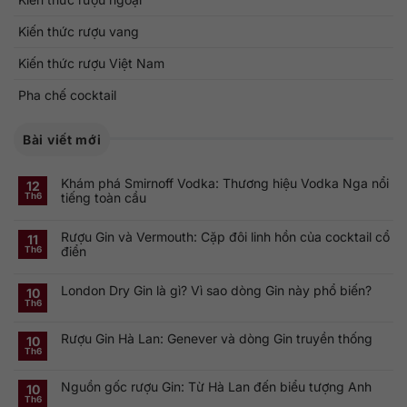
Kiến thức rượu vang
Kiến thức rượu Việt Nam
Pha chế cocktail
Bài viết mới
Khám phá Smirnoff Vodka: Thương hiệu Vodka Nga nổi
12
tiếng toàn cầu
Th6
Không
có
Rượu Gin và Vermouth: Cặp đôi linh hồn của cocktail cổ
bình
11
luận
điển
Th6
ở
Khám
Không
phá
có
Smirnoff
London Dry Gin là gì? Vì sao dòng Gin này phổ biến?
bình
10
Vodka:
luận
Th6
Thương
ở
Không
hiệu
Rượu
có
Vodka
Gin
bình
Nga
Rượu Gin Hà Lan: Genever và dòng Gin truyền thống
và
luận
10
nổi
ở
Vermouth:
Th6
tiếng
Không
London
Cặp
toàn
có
Dry
đôi
cầu
bình
Gin
linh
Nguồn gốc rượu Gin: Từ Hà Lan đến biểu tượng Anh
luận
10
là
hồn
ở
gì?
của
Th6
Không
Rượu
Vì