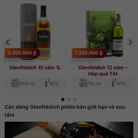
2.450.000
₫
1.350.000
₫
Glenfiddich 15 năm 1L
Glenfiddich 12 năm –
Hộp quà Tết
1000 ml
40%
700 ml
40%
Các dòng Glenfiddich phiên bản giới hạn và sưu
tầm