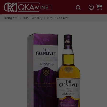
Bỏ
qua
nội
dung
Trang chủ
/
Rượu Whisky
/
Rượu Glenlivet