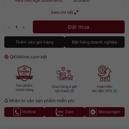
NAS (No Age Statement)
Scotland
Xem chi tiết
Glenlivet 1824 Distiller’s Reserve 1000ml số lượng
Đặt mua
Thêm vào giỏ hàng
Đặt hàng doanh nghiệp
QKAWine cam kết
Sản phẩm
Giao hàng 2 giờ
Hoàn tiền
chính hãng
nội thành
lên đến 111%
Nhận tư vấn sản phẩm miễn phí
Hotline
Zalo
Messenger