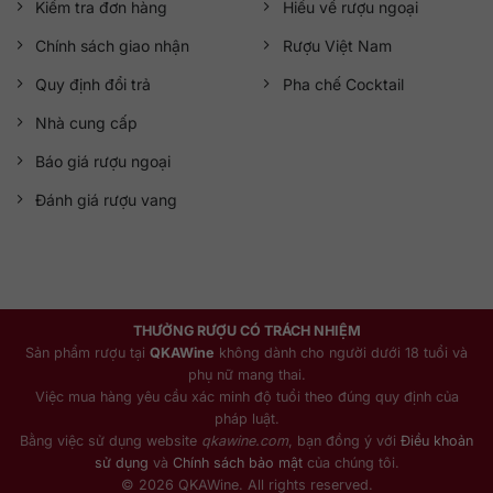
mang đến các sản phẩm chính hãng, chất lượng vượt trội,
Kiểm tra đơn hàng
Hiểu về rượu ngoại
kèm theo dịch vụ chăm sóc khách hàng chu đáo, tận tâm và
Chính sách giao nhận
Rượu Việt Nam
chuyên nghiệp.
Quy định đổi trả
Pha chế Cocktail
Đội ngũ chuyên viên luôn sẵn sàng hỗ trợ, tư vấn nhiệt tình,
giúp Quý khách hàng tìm ra những chai rượu phù hợp nhất
Nhà cung cấp
và được biết thêm nhiều kiến thức bổ ích về rượu ngoại. Hơn
Báo giá rượu ngoại
nữa,
QKAWine
thường xuyên tổ chức chương trình khuyến
mãi cực lớn, mang đến những cơ hội khám phá và trải
Đánh giá rượu vang
nghiệm đa dạng các loại rượu ngoại cao cấp.
Thông tin liên hệ:
Rượu Ngoại QKAWine
THƯỞNG RƯỢU CÓ TRÁCH NHIỆM
Showroom:
12A – TT02, HDMon City, Nam Từ Liêm, Hà
Sản phẩm rượu tại
QKAWine
không dành cho người dưới 18 tuổi và
Nội
phụ nữ mang thai.
Zalo/ Hotline:
0363.909.636
Việc mua hàng yêu cầu xác minh độ tuổi theo đúng quy định của
Website:
qkawine.com
pháp luật.
Fanpage:
facebook.com/qkawine
Bằng việc sử dụng website
qkawine.com
, bạn đồng ý với
Điều khoản
sử dụng
và
Chính sách bảo mật
của chúng tôi.
© 2026 QKAWine. All rights reserved.