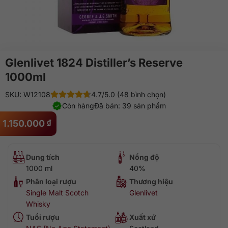
Glenlivet 1824 Distiller’s Reserve
1000ml
SKU: W12108
4.7/5.0 (48 bình chọn)
Còn hàng
Đã bán: 39 sản phẩm
1.150.000
₫
Dung tích
Nồng độ
1000 ml
40%
Phân loại rượu
Thương hiệu
Single Malt Scotch
Glenlivet
Whisky
Tuổi rượu
Xuất xứ