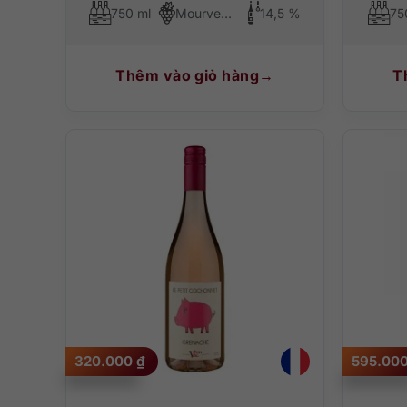
750 ml
Mourvedre
14,5 %
75
Thêm vào giỏ hàng
T
320.000
₫
595.00