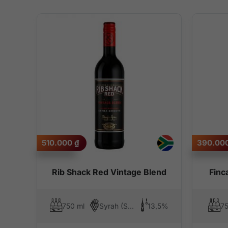
510.000
₫
390.00
Rib Shack Red Vintage Blend
Finc
750 ml
Syrah (Shiraz), Pinotage
13,5%
75