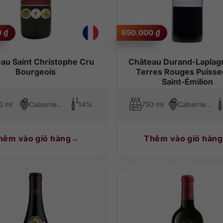
0
₫
650.000
₫
au Saint Christophe Cru
Château Durand-Laplag
Bourgeois
Terres Rouges Puisse
Saint-Émilion
0 ml
Cabernet Sauvignon, Merlot, Cabernet Franc
14%
750 ml
Cabernet Sauvignon, Merlot, Cabernet Franc
hêm vào giỏ hàng
Thêm vào giỏ hàng