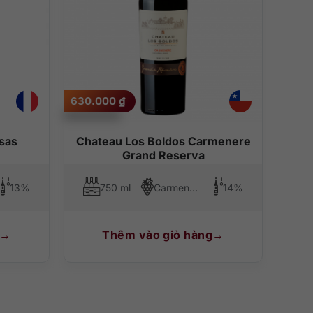
630.000
₫
sas
Chateau Los Boldos Carmenere
Grand Reserva
13%
750 ml
Carmenere
14%
Thêm vào giỏ hàng