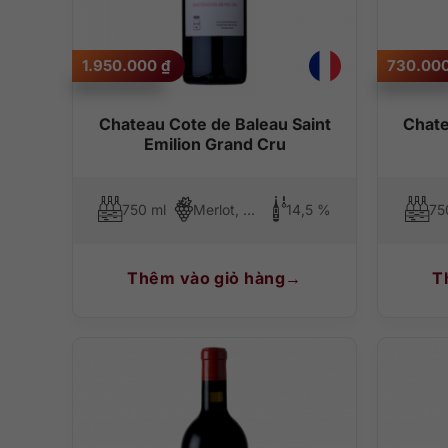
1.950.000
₫
730.00
Chateau Cote de Baleau Saint
Chate
Emilion Grand Cru
750 ml
Merlot, Cabernet Franc
14,5 %
75
Thêm vào giỏ hàng
T