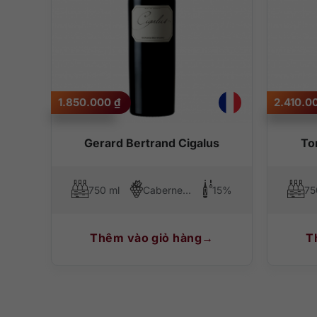
1.850.000
₫
2.410.0
Gerard Bertrand Cigalus
To
750 ml
Cabernet Sauvignon, Syrah (Shiraz), Cabernet Franc
15%
75
Thêm vào giỏ hàng
T