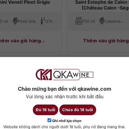
ini Veneti Pinot Grigio
Saint Estephe de Calon
[Château Calon -Ség
0 ml
Pinot Gris
12%
750 ml
Cabernet Sauvignon, Merlot, Cabernet Franc, Petit Verdot
hêm vào giỏ hàng
Thêm vào giỏ hàng
Chào mừng bạn đến với qkawine.com
Vui lòng xác nhận trước khi bắt đầu
Đủ 18 tuổi
Chưa đủ 18 tuổi
Ghi nhớ lựa chọn
Website không dành cho người dưới 18 tuổi, phụ nữ đang mang thai.