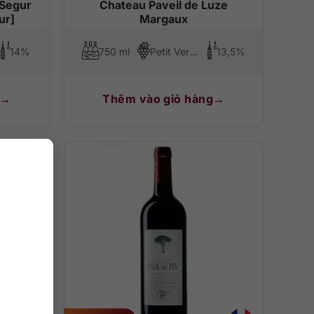
 Segur
Chateau Paveil de Luze
ur]
Margaux
14%
750 ml
Petit Verdot
13,5%
Thêm vào giỏ hàng