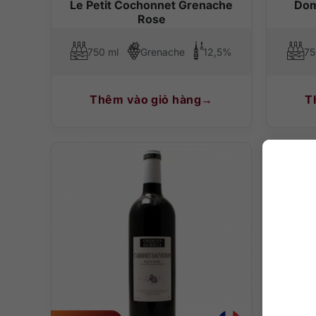
Le Petit Cochonnet Grenache
Dom
Rose
750 ml
Grenache
12,5%
75
Thêm vào giỏ hàng
T