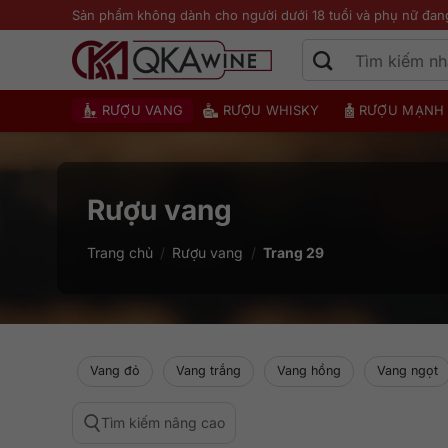
Bỏ
Sản phẩm không dành cho người dưới 18 tuổi và phụ nữ đan
qua
nội
dung
RƯỢU VANG
RƯỢU WHISKY
RƯỢU MẠNH
Rượu vang
Trang chủ
/
Rượu vang
/
Trang 29
Vang đỏ
Vang trắng
Vang hồng
Vang ngọt
Tìm kiếm nâng cao