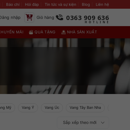
i
Báo chí
Hỏi đáp
Tin tức và sự kiện
Blog
Liên hệ
0363 909 636
Đăng nhập
Giỏ hàng
KHUYẾN MÃI
QUÀ TẶNG
NHÀ SẢN XUẤT
ang Mỹ
Vang Ý
Vang Úc
Vang Tây Ban Nha
Vang New 
Sắp xếp theo mới
Sắp xếp theo