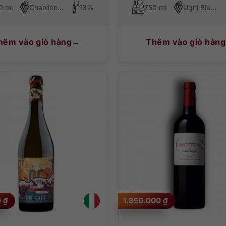
0 ml
Chardonnay, Viognier, Ansonica
13%
750 ml
Ugni Blanc, Colombard
hêm vào giỏ hàng
Thêm vào giỏ hàng
0
₫
1.850.000
₫