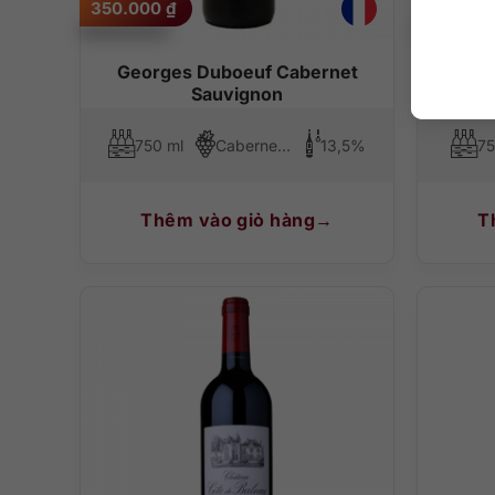
350.000
₫
350.00
Georges Duboeuf Cabernet
Ge
Sauvignon
750 ml
Cabernet Sauvignon
13,5%
75
Thêm vào giỏ hàng
T