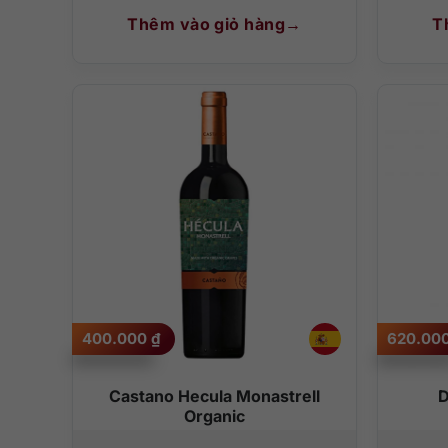
Thêm vào giỏ hàng
T
400.000
₫
620.00
Castano Hecula Monastrell
D
Organic