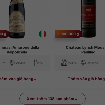
00
₫
2.900.000
₫
mmasi Amarone della
Chateau Lynch Mous
Valpolicella
Pauillac
0 ml
Corvina, Corvinone, Rondinella, Oseleta
15%
750 ml
Cabernet Sauvignon, Merlot, Cabernet Franc
hêm vào giỏ hàng
Thêm vào giỏ hàng
Xem thêm 138 sản phẩm