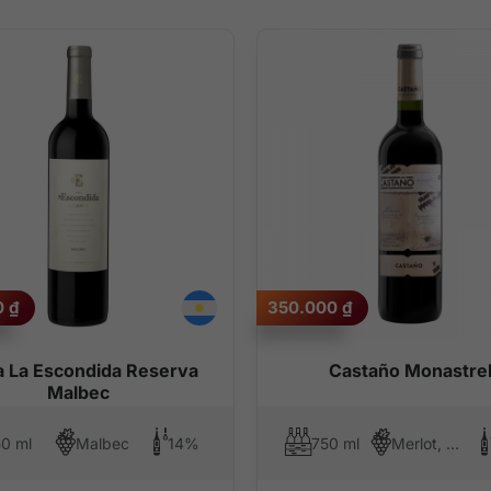
0
₫
350.000
₫
a La Escondida Reserva
Castaño Monastrel
Malbec
0 ml
Malbec
14%
750 ml
Merlot, Mourvedre