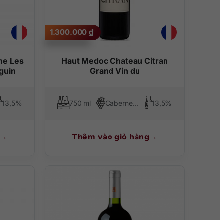
1.300.000
₫
ne Les
Haut Medoc Chateau Citran
guin
Grand Vin du
13,5%
750 ml
Cabernet Sauvignon, Merlot, Cabernet Franc
13,5%
Thêm vào giỏ hàng