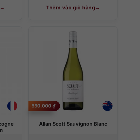
Thêm vào giỏ hàng
550.000
₫
cogne
Allan Scott Sauvignon Blanc
n