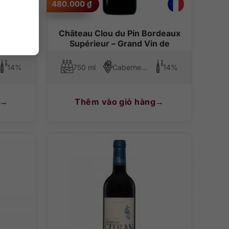
480.000
₫
Grand
Château Clou du Pin Bordeaux
Supérieur – Grand Vin de
14%
750 ml
Cabernet Sauvignon, Merlot, Cabernet Franc
14%
Thêm vào giỏ hàng