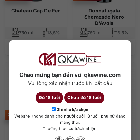
Chateau Cap De Fer
Donnafugata
Sherazade Nero
D’Avola
750 ml
13,5%
750 ml
13,5%
Thêm vào giỏ hàng
Thêm vào giỏ hàng
Chào mừng bạn đến với qkawine.com
Vui lòng xác nhận trước khi bắt đầu
Đủ 18 tuổi
Chưa đủ 18 tuổi
Ghi nhớ lựa chọn
390.000
₫
520.000
₫
Website không dành cho người dưới 18 tuổi, phụ nữ đang
mang thai.
Thưởng thức có trách nhiệm
Mateus The Original
Gerard Bertrand Gris
Rosé
Blanc Pays d’Oc