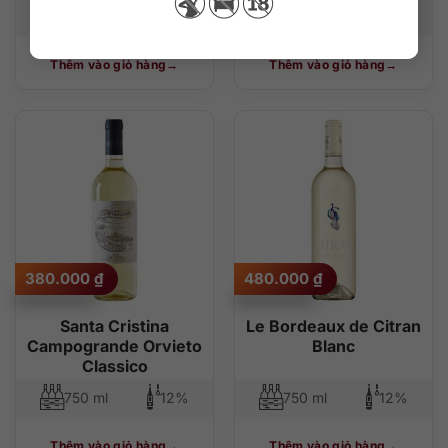
750 ml
11%
750 ml
12,5%
Thêm vào giỏ hàng
Thêm vào giỏ hàng
380.000
₫
480.000
₫
Santa Cristina
Le Bordeaux de Citran
Campogrande Orvieto
Blanc
Classico
750 ml
12%
750 ml
12%
Thêm vào giỏ hàng
Thêm vào giỏ hàng