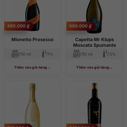
490.000
₫
690.000
₫
Mionetto Prosecco
Capetta Mr Klups
Moscato Spumante
750 ml
11%
750 ml
7,5%
Thêm vào giỏ hàng
Thêm vào giỏ hàng