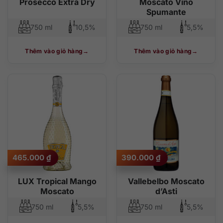
Prosecco Extra Dry
Moscato Vino
Spumante
750 ml
10,5%
750 ml
5,5%
Thêm vào giỏ hàng
Thêm vào giỏ hàng
465.000
₫
390.000
₫
LUX Tropical Mango
Vallebelbo Moscato
Moscato
d’Asti
750 ml
5,5%
750 ml
5,5%