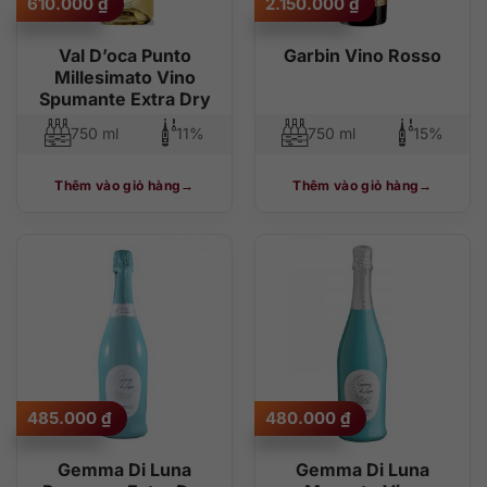
610.000
₫
2.150.000
₫
Val D’oca Punto
Garbin Vino Rosso
Millesimato Vino
Spumante Extra Dry
750 ml
11%
750 ml
15%
Thêm vào giỏ hàng
Thêm vào giỏ hàng
485.000
₫
480.000
₫
Gemma Di Luna
Gemma Di Luna