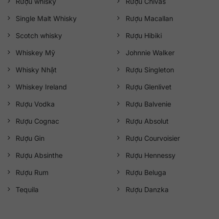
Rượu whisky
Rượu Chivas
Single Malt Whisky
Rượu Macallan
Scotch whisky
Rượu Hibiki
Whiskey Mỹ
Johnnie Walker
Whisky Nhật
Rượu Singleton
Whiskey Ireland
Rượu Glenlivet
Rượu Vodka
Rượu Balvenie
Rượu Cognac
Rượu Absolut
Rượu Gin
Rượu Courvoisier
Rượu Absinthe
Rượu Hennessy
Rượu Rum
Rượu Beluga
Tequila
Rượu Danzka