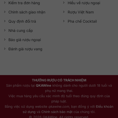
Kiểm tra đơn hàng
Hiểu về rượu ngoại
Chính sách giao nhận
Rượu Việt Nam
Quy định đổi trả
Pha chế Cocktail
Nhà cung cấp
Báo giá rượu ngoại
Đánh giá rượu vang
THƯỞNG RƯỢU CÓ TRÁCH NHIỆM
Sản phẩm rượu tại
QKAWine
không dành cho người dưới 18 tuổi và
phụ nữ mang thai.
Việc mua hàng yêu cầu xác minh độ tuổi theo đúng quy định của
pháp luật.
Bằng việc sử dụng website
qkawine.com
, bạn đồng ý với
Điều khoản
sử dụng
và
Chính sách bảo mật
của chúng tôi.
© 2026 QKAWine. All rights reserved.