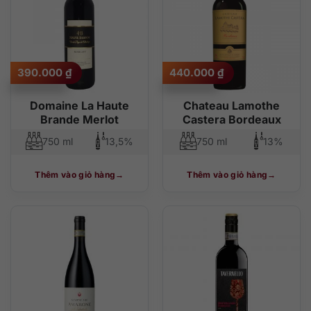
390.000
₫
440.000
₫
Domaine La Haute
Chateau Lamothe
Brande Merlot
Castera Bordeaux
750 ml
13,5%
750 ml
13%
Thêm vào giỏ hàng
Thêm vào giỏ hàng