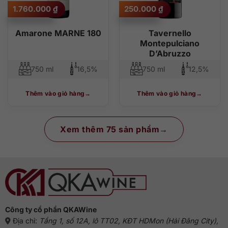
1.760.000
₫
250.000
₫
Amarone MARNE 180
Tavernello
Montepulciano
D’Abruzzo
750 ml
16,5%
750 ml
12,5%
Thêm vào giỏ hàng
Thêm vào giỏ hàng
Xem thêm 75 sản phẩm
Công ty cổ phần QKAWine
Địa chỉ:
Tầng 1, số 12A, lô TT02, KĐT HDMon (Hải Đăng City),