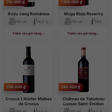
710.000
₫
1.100.000
₫
Rượu vang Románico
Muga Rioja Reserva
750 ml
14,5 %
750 ml
14%
Thêm vào giỏ hàng
Thêm vào giỏ hàng
700.000
₫
740.000
₫
Crocus L’Atelier Malbec
Château de Tabuteau
de Crocus
Lussac Saint-Émilion
750 ml
14,5 %
750 ml
14,5 %