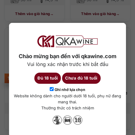
Thêm vào giỏ hàng
Thêm vào giỏ hàng
Chào mừng bạn đến với qkawine.com
Vui lòng xác nhận trước khi bắt đầu
1.400.000
₫
1.050.000
₫
Đủ 18 tuổi
Chưa đủ 18 tuổi
Ghi nhớ lựa chọn
Aurore de Dauzac
Château Fourcas Borie
Website không dành cho người dưới 18 tuổi, phụ nữ đang
Margaux
Listrac-Médoc
mang thai.
Thưởng thức có trách nhiệm
750 ml
14%
750 ml
13,5%
Thêm vào giỏ hàng
Thêm vào giỏ hàng