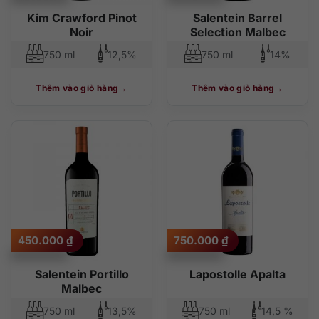
Kim Crawford Pinot
Salentein Barrel
Noir
Selection Malbec
750 ml
12,5%
750 ml
14%
Thêm vào giỏ hàng
Thêm vào giỏ hàng
450.000
₫
750.000
₫
Salentein Portillo
Lapostolle Apalta
Malbec
750 ml
13,5%
750 ml
14,5 %