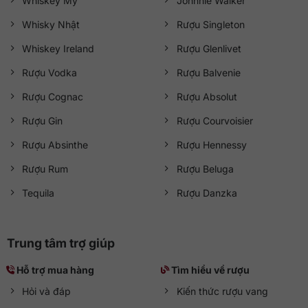
Whiskey Mỹ
Johnnie Walker
Whisky Nhật
Rượu Singleton
Whiskey Ireland
Rượu Glenlivet
Rượu Vodka
Rượu Balvenie
Rượu Cognac
Rượu Absolut
Rượu Gin
Rượu Courvoisier
Rượu Absinthe
Rượu Hennessy
Rượu Rum
Rượu Beluga
Tequila
Rượu Danzka
Trung tâm trợ giúp
Hỗ trợ mua hàng
Tìm hiểu về rượu
Hỏi và đáp
Kiến thức rượu vang