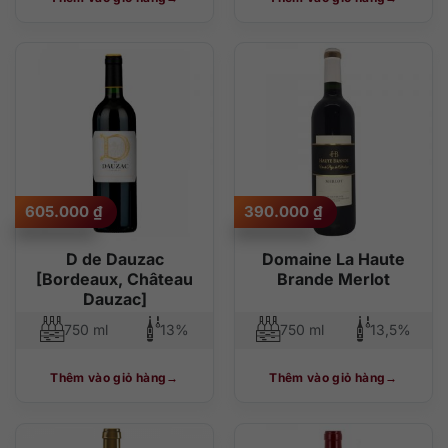
605.000
₫
390.000
₫
D de Dauzac
Domaine La Haute
[Bordeaux, Château
Brande Merlot
Dauzac]
750 ml
13%
750 ml
13,5%
Thêm vào giỏ hàng
Thêm vào giỏ hàng