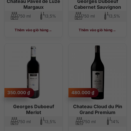
Chateau Paveil de Luze
Georges Duboeuf
Margaux
Cabernet Sauvignon
750 ml
13,5%
750 ml
13,5%
Thêm vào giỏ hàng
Thêm vào giỏ hàng
350.000
₫
480.000
₫
Georges Duboeuf
Chateau Cloud du Pin
Merlot
Grand Premium
750 ml
13,5%
750 ml
14%