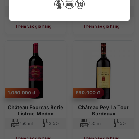
Lussac Saint-Émilion
Margaux
750 ml
14,5 %
750 ml
14%
Thêm vào giỏ hàng
Thêm vào giỏ hàng
1.050.000
₫
590.000
₫
Château Fourcas Borie
Château Pey La Tour
Listrac-Médoc
Bordeaux
750 ml
13,5%
750 ml
15%
Thêm vào giỏ hàng
Thêm vào giỏ hàng