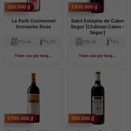
320.000
₫
1.850.000
₫
Le Petit Cochonnet
Saint Estephe de Calon
Grenache Rose
Segur [Château Calon -
Ségur]
750 ml
12,5%
750 ml
14%
Thêm vào giỏ hàng
Thêm vào giỏ hàng
1.700.000
₫
350.000
₫