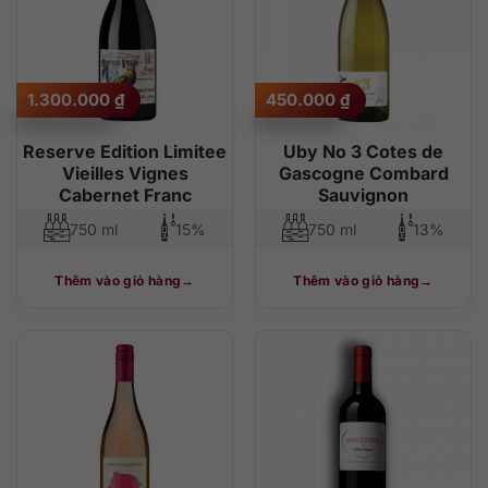
Giá
Giá
1.300.000
₫
450.000
₫
gốc
hiện
là:
tại
1.400.000 ₫.
là:
Reserve Edition Limitee
Uby No 3 Cotes de
1.300.000 ₫.
Vieilles Vignes
Gascogne Combard
Cabernet Franc
Sauvignon
750 ml
15%
750 ml
13%
Thêm vào giỏ hàng
Thêm vào giỏ hàng