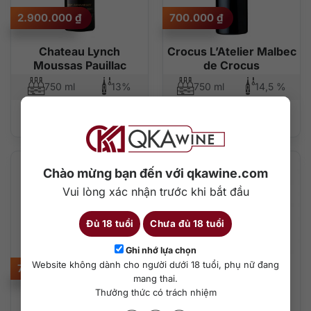
2.900.000
₫
700.000
₫
Chateau Lynch
Crocus L’Atelier Malbec
Moussas Pauillac
de Crocus
750 ml
13%
750 ml
14,5 %
Thêm vào giỏ hàng
Thêm vào giỏ hàng
Chào mừng bạn đến với qkawine.com
Vui lòng xác nhận trước khi bắt đầu
Đủ 18 tuổi
Chưa đủ 18 tuổi
Ghi nhớ lựa chọn
Website không dành cho người dưới 18 tuổi, phụ nữ đang
740.000
₫
1.400.000
₫
mang thai.
Thưởng thức có trách nhiệm
Château de Tabuteau
Aurore de Dauzac