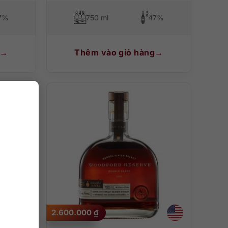
7%
750 ml
47%
Thêm vào giỏ hàng
2.600.000
₫