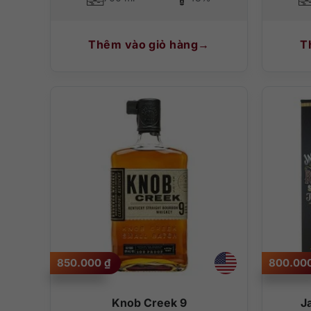
Thêm vào giỏ hàng
T
850.000
₫
800.00
Knob Creek 9
J