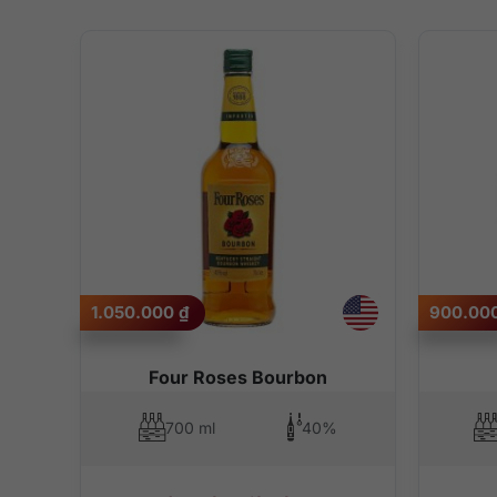
1.050.000
₫
900.00
Four Roses Bourbon
700 ml
40%