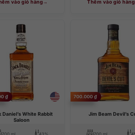
hêm vào giỏ hàng
Thêm vào giỏ hàng
00
₫
700.000
₫
 Daniel’s White Rabbit
Jim Beam Devil’s C
Saloon
700 ml
43%
700 ml
4