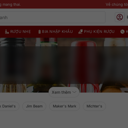
g mang thai.
Về chúng tô
RƯỢU NHẸ
BIA NHẬP KHẨU
PHỤ KIỆN RƯỢU
Xem thêm
k Daniel's
Jim Beam
Maker's Mark
Michter's