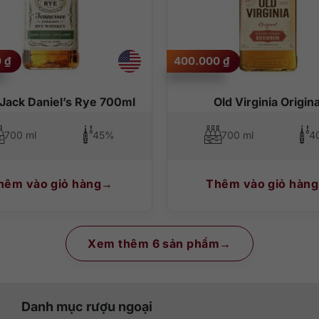
0
₫
400.000
₫
Jack Daniel’s Rye 700ml
Old Virginia Origina
700 ml
45%
700 ml
4
hêm vào giỏ hàng
Thêm vào giỏ hàng
Xem thêm 6 sản phẩm
Danh mục rượu ngoại