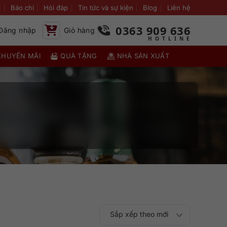
i
Báo chí
Hỏi đáp
Tin tức và sự kiện
Blog
Liên hệ
0363 909 636
Đăng nhập
Giỏ hàng
KHUYẾN MÃI
QUÀ TẶNG
NHÀ SẢN XUẤT
Sắp xếp theo mới
Sắp xếp theo