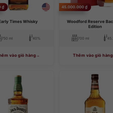
0
₫
45.000.000
₫
Early Times Whisky
Woodford Reserve Bac
Edition
750 ml
40%
700 ml
45
hêm vào giỏ hàng
Thêm vào giỏ hàng