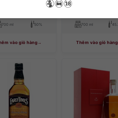
Knob Creek Rye
Woodford Reserve 
700 ml
50%
700 ml
45
hêm vào giỏ hàng
Thêm vào giỏ hàng