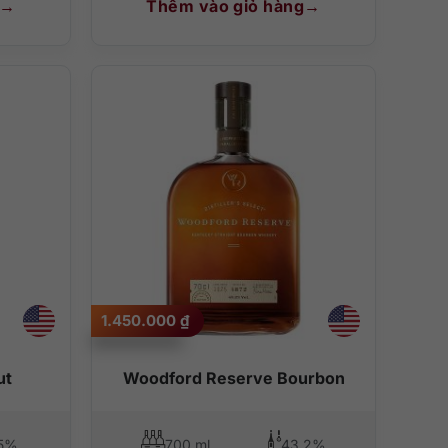
Thêm vào giỏ hàng
1.450.000
₫
ut
Woodford Reserve Bourbon
5%
700 ml
43.2%