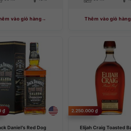
hêm vào giỏ hàng
Thêm vào giỏ hàng
0
₫
2.250.000
₫
ack Daniel’s Red Dog
Elijah Craig Toasted B