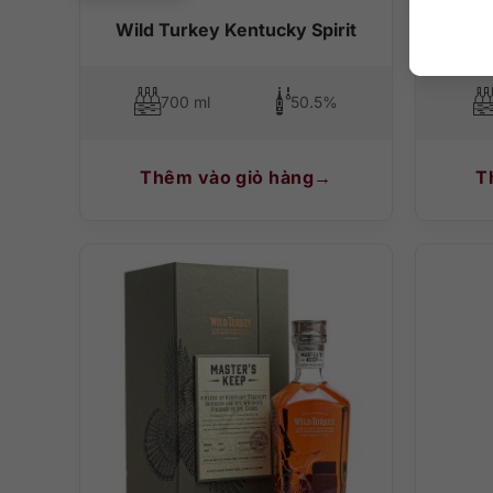
Wild Turkey Kentucky Spirit
700 ml
50.5%
Thêm vào giỏ hàng
T