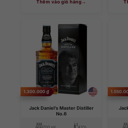
Thêm vào giỏ hàng
T
1.300.000
₫
1.550.0
Jack Daniel’s Master Distiller
Jack
No.6
700 ml
43%