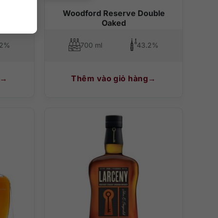
Rye
Woodford Reserve Double
Oaked
.2%
700 ml
43.2%
Thêm vào giỏ hàng