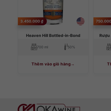
3.450.000
₫
750.00
Heaven Hill Bottled-in-Bond
Rượu 
700 ml
50%
Thêm vào giỏ hàng
T