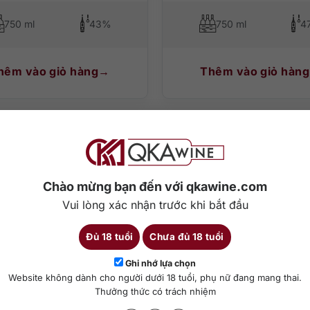
750 ml
43%
750 ml
4
hêm vào giỏ hàng
Thêm vào giỏ hàng
Chào mừng bạn đến với qkawine.com
Vui lòng xác nhận trước khi bắt đầu
Đủ 18 tuổi
Chưa đủ 18 tuổi
Ghi nhớ lựa chọn
Website không dành cho người dưới 18 tuổi, phụ nữ đang mang thai.
0
₫
1.800.000
₫
Thưởng thức có trách nhiệm