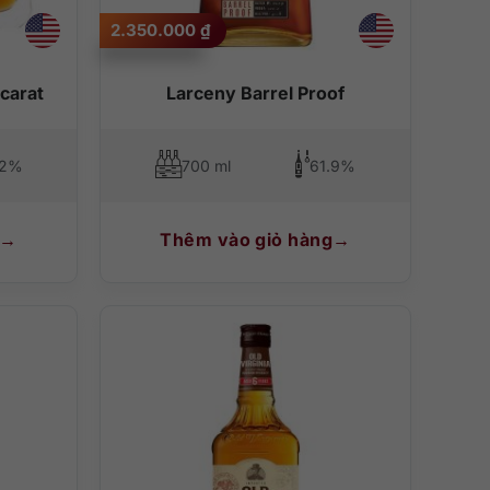
2.350.000
₫
carat
Larceny Barrel Proof
.2%
700 ml
61.9%
Thêm vào giỏ hàng