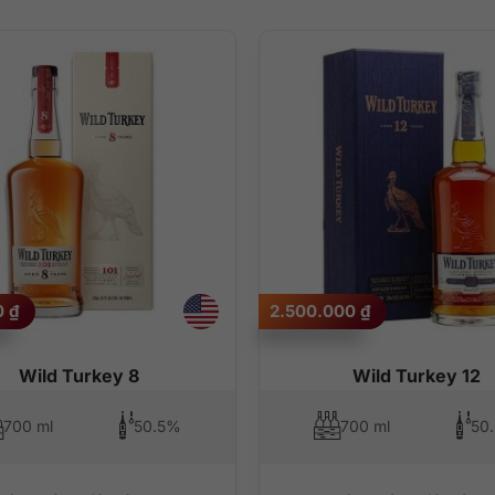
0
₫
2.500.000
₫
Wild Turkey 8
Wild Turkey 12
700 ml
50.5%
700 ml
50