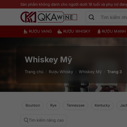
Bỏ
Sản phẩm không dành cho người dưới 18 tuổi và phụ nữ đan
qua
nội
dung
RƯỢU VANG
RƯỢU WHISKY
RƯỢU MẠNH
Whiskey Mỹ
Trang chủ
/
Rượu Whisky
/
Whiskey Mỹ
/
Trang 3
Bourbon
Rye
Tennessee
Kentucky
Jac
Tìm kiếm nâng cao