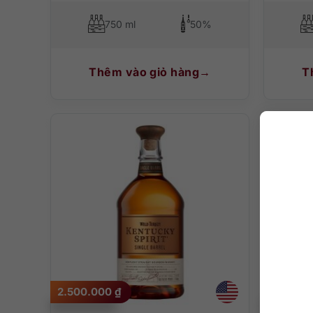
750 ml
50%
Thêm vào giỏ hàng
T
2.500.000
₫
980.00