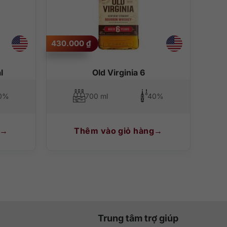
430.000
₫
l
Old Virginia 6
0%
700 ml
40%
Thêm vào giỏ hàng
Trung tâm trợ giúp