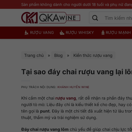
Bỏ
Sản phẩm không dành cho người dưới 18 tuổi và phụ nữ đan
qua
nội
dung
RƯỢU VANG
RƯỢU WHISKY
RƯỢU MẠNH
Trang chủ
»
Blog
»
Kiến thức rượu vang
Tại sao đáy chai rượu vang lại lõ
PHỤ TRÁCH NỘI DUNG:
KHÁNH HUYỀN WINE
Khi cầm một chai
rượu vang
, rất dễ nhận ra phần đáy th
người tò mò: Liệu đây chỉ là kiểu thiết kế cho đẹp, hay 
tên gọi là
punt
. Đây là một chi tiết đã xuất hiện từ lâu tr
thuật, thẩm mỹ và trải nghiệm sử dụng.
Đáy chai rượu vang lõm
chủ yếu để giúp chai chịu lực tố