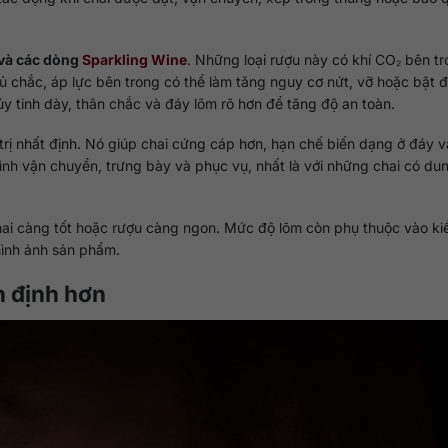
và các dòng
Sparkling Wine
. Những loại rượu này có khí CO₂ bên tr
ủ chắc, áp lực bên trong có thể làm tăng nguy cơ nứt, vỡ hoặc bật 
ủy tinh dày, thân chắc và đáy lõm rõ hơn để tăng độ an toàn.
trị nhất định. Nó giúp chai cứng cáp hơn, hạn chế biến dạng ở đáy v
ình vận chuyển, trưng bày và phục vụ, nhất là với những chai có dun
hai càng tốt hoặc rượu càng ngon. Mức độ lõm còn phụ thuộc vào kiể
 hình ảnh sản phẩm.
n định hơn