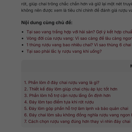
rót, giúp chai trông chắc chắn hơn và giữ lại một nét tr
không nên được xem là tiêu chí chính để đánh giá rượu 
Nội dung cùng chủ đề:
Tại sao vang trắng hợp với hải sản? Gợi ý kết hợp chuẩ
Vòng đời của rượu vang: Vì sao càng để lâu càng ngo
1 thùng rượu vang bao nhiêu chai? Vì sao thùng 6 chai
Tại sao phải lắc ly rượu vang khi uống?
1. Phần lõm ở đáy chai rượu vang là gì?
2. Thiết kế đáy lõm giúp chai chịu áp lực tốt hơn
3. Phần lõm hỗ trợ cặn rượu lắng ổn định hơn
4. Đáy lõm tạo điểm tựa khi rót rượu
5. Đáy lõm góp phần hỗ trợ làm lạnh và bảo quản chai
6. Đáy chai lõm sâu không đồng nghĩa rượu vang ngon 
7. Cách chọn rượu vang đúng hơn thay vì nhìn đáy chai