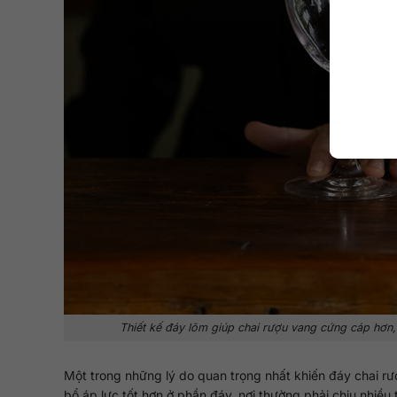
Thiết kế đáy lõm giúp chai rượu vang cứng cáp hơn
Một trong những lý do quan trọng nhất khiến đáy chai r
bổ áp lực tốt hơn ở phần đáy, nơi thường phải chịu nhiề