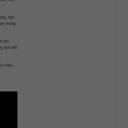
ong, tạo
đáy trong
à tạo
g tích lớn
u chai,