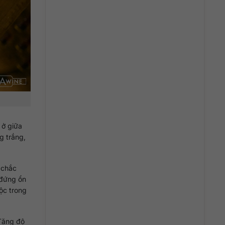
.
 ở giữa
g trắng,
, chắc
 đứng ổn
uộc trong
 Tăng độ