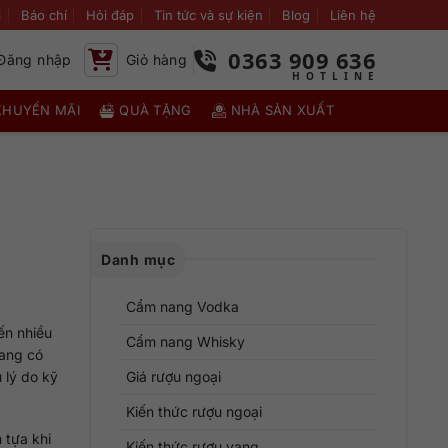
i
Báo chí
Hỏi đáp
Tin tức và sự kiện
Blog
Liên hệ
0363 909 636
Đăng nhập
Giỏ hàng
KHUYẾN MÃI
QUÀ TẶNG
NHÀ SẢN XUẤT
Danh mục
Cẩm nang Vodka
ến nhiều
Cẩm nang Whisky
vang có
u lý do kỹ
Giá rượu ngoại
Kiến thức rượu ngoại
 tựa khi
Kiến thức rượu vang