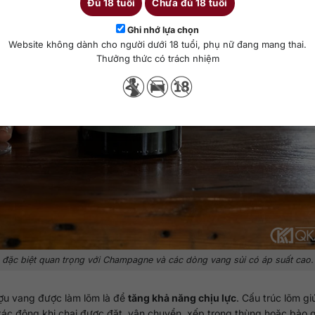
Đủ 18 tuổi
Chưa đủ 18 tuổi
Ghi nhớ lựa chọn
Website không dành cho người dưới 18 tuổi, phụ nữ đang mang thai.
Thưởng thức có trách nhiệm
, đặc biệt quan trọng với Champagne và các dòng vang sủi có áp suất cao.
ượu vang được làm lõm là để
tăng khả năng chịu lực
. Cấu trúc lõm g
u tác động khi chai được đặt, vận chuyển, xếp trong thùng hoặc bảo 