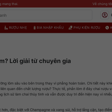
g mang thai.
Về chúng tô
RƯỢU NHẸ
BIA NHẬP KHẨU
PHỤ KIỆN RƯỢU
m? Lời giải từ chuyên gia
ường lõm sâu vào bên trong thay vì phẳng hoàn toàn. Chi tiết này khi
có liên quan đến chất lượng rượu? Thực tế, phần lõm ở đáy chai rượu 
ong lịch sử làm chai thủy tinh và vẫn được duy trì đến hiện nay vì nhiề
t hơn, đặc biệt với Champagne và vang sủi, hỗ trợ lắng cặn, tạo điểm