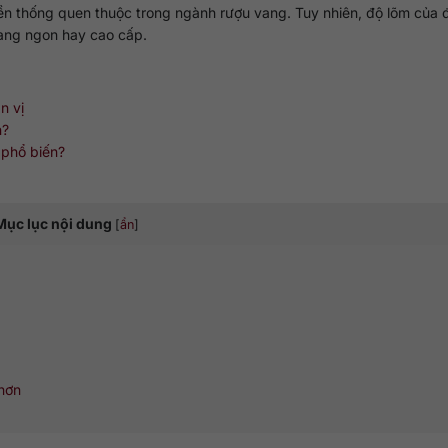
uyền thống quen thuộc trong ngành rượu vang. Tuy nhiên, độ lõm của 
vang ngon hay cao cấp.
n vị
n?
 phổ biến?
Mục lục nội dung
[
ẩn
]
hơn