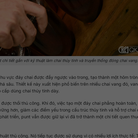
chi tiết gắn với kỹ thuật làm chai thủy tinh và truyền thống đóng chai vang
 khu vực đáy chai được đẩy ngược vào trong, tạo thành một hõm tròn
há sâu. Thiết kế này xuất hiện phổ biến trên nhiều chai vang đỏ, van
cấp dùng chai thủy tinh dày.
n được thổi thủ công. Khi đó, việc tạo một đáy chai phẳng hoàn toàn
vững hơn, giảm các điểm yếu trong cấu trúc thủy tinh và hỗ trợ chai
phát triển, punt vẫn được giữ lại vì đã trở thành một chi tiết quen th
huật thủ công. Nó tiếp tục được sử dụng vì có nhiều lợi ích thực tế: