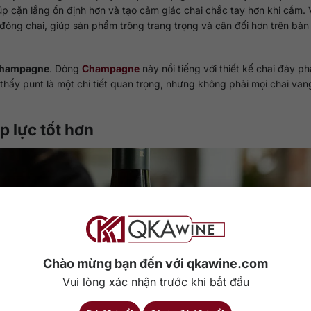
giúp cặn lắng ổn định hơn và tạo cảm giác chai chắc tay hơn khi cầm.
đóng chai, giúp sản phẩm trông trang trọng và cân đối hơn trên bàn
 Champagne
. Dòng
Champagne
này nổi tiếng với thiết kế chai đáy p
 thấy punt là một chi tiết quan trọng, nhưng không phải mọi chai va
p lực tốt hơn
Chào mừng bạn đến với qkawine.com
Vui lòng xác nhận trước khi bắt đầu