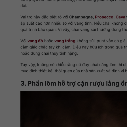
dài.
Vai trò này đặc biệt rõ với
Champagne,
Prosecco
,
Cava
áp suất cao hơn nhiều so với vang tĩnh. Nếu chai không đ
quá trình bảo quản. Vì vậy, chai vang sủi thường dùng th
Với
vang đỏ
hoặc
vang trắng
không sủi, punt vẫn có giá 
cảm giác chắc tay khi cầm. Điều này hữu ích trong quá tr
hoặc dùng chai thủy tinh nặng.
Tuy vậy, không nên hiểu rằng cứ đáy chai càng lõm thì c
mục đích thiết kế, thói quen của nhà sản xuất và định vị
3. Phần lõm hỗ trợ cặn rượu lắng ổ