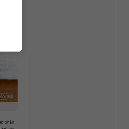
iúp phân
quản lâu