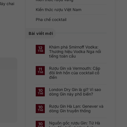
đáy chai
Kiến thức rượu Việt Nam
Pha chế cocktail
Bài viết mới
Khám phá Smirnoff Vodka:
12
Thương hiệu Vodka Nga nổi
Th6
tiếng toàn cầu
Không
có
Rượu Gin và Vermouth: Cặp
bình
11
luận
đôi linh hồn của cocktail cổ
Th6
ở
điển
Khám
phá
Không
Smirnoff
có
Vodka:
London Dry Gin là gì? Vì sao
bình
Thương
10
luận
hiệu
dòng Gin này phổ biến?
Th6
ở
Vodka
Rượu
Nga
Không
Gin
nổi
có
và
tiếng
Rượu Gin Hà Lan: Genever và
bình
10
Vermouth:
toàn
luận
dòng Gin truyền thống
Th6
Cặp
cầu
ở
đôi
London
Không
linh
Dry
có
hồn
Gin
Nguồn gốc rượu Gin: Từ Hà
bình
10
của
là
luận
cocktail
Th6