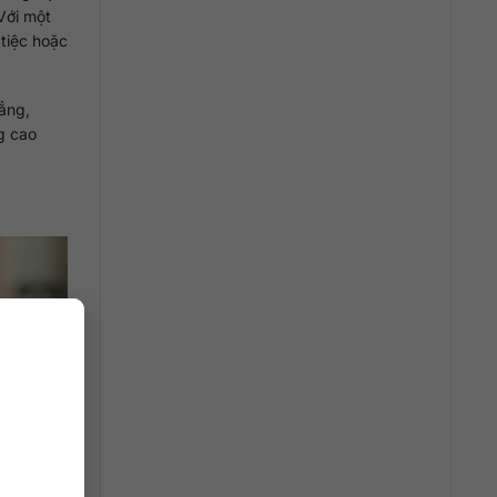
 Với một
 tiệc hoặc
hẳng,
ng cao