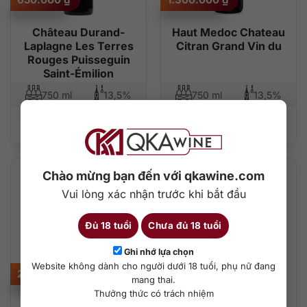
Château Durand-
Haut Medoc Chateau
Laplagne Les Terres
Citran Grand Vin du
Rouges Puisseguin
Saint-Émilion
750 ml
13,5%
750 ml
13,5%
Thêm vào giỏ hàng
Thêm vào giỏ hàng
Chào mừng bạn đến với qkawine.com
Vui lòng xác nhận trước khi bắt đầu
Đủ 18 tuổi
Chưa đủ 18 tuổi
Ghi nhớ lựa chọn
Website không dành cho người dưới 18 tuổi, phụ nữ đang
2.900.000
₫
750.000
₫
mang thai.
Thưởng thức có trách nhiệm
Chateau Lynch
Lapostolle Apalta