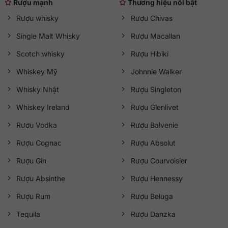
Rượu mạnh
Thương hiệu nổi bật
Rượu whisky
Rượu Chivas
Single Malt Whisky
Rượu Macallan
Scotch whisky
Rượu Hibiki
Whiskey Mỹ
Johnnie Walker
Whisky Nhật
Rượu Singleton
Whiskey Ireland
Rượu Glenlivet
Rượu Vodka
Rượu Balvenie
Rượu Cognac
Rượu Absolut
Rượu Gin
Rượu Courvoisier
Rượu Absinthe
Rượu Hennessy
Rượu Rum
Rượu Beluga
Tequila
Rượu Danzka