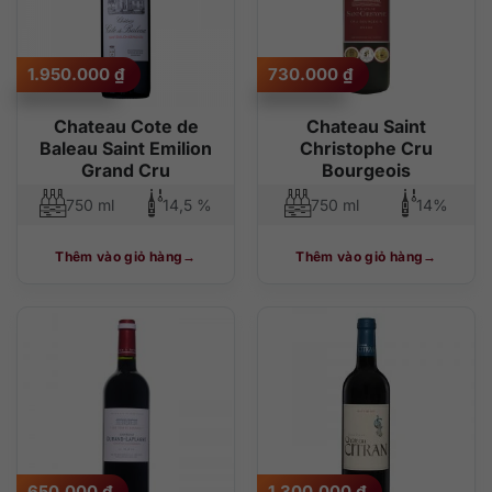
1.950.000
₫
730.000
₫
Chateau Cote de
Chateau Saint
Baleau Saint Emilion
Christophe Cru
Grand Cru
Bourgeois
750 ml
14,5 %
750 ml
14%
Thêm vào giỏ hàng
Thêm vào giỏ hàng
650.000
₫
1.300.000
₫