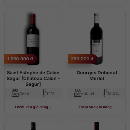
1.850.000
₫
350.000
₫
Saint Estephe de Calon
Georges Duboeuf
Segur [Château Calon -
Merlot
Ségur]
750 ml
14%
750 ml
13,5%
Thêm vào giỏ hàng
Thêm vào giỏ hàng