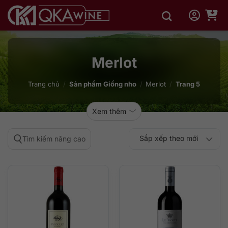
Bỏ
qua
nội
dung
Merlot
Trang chủ
/
Sản phẩm Giống nho
/
Merlot
/
Trang 5
Xem thêm
Sắp xếp theo mới
Tìm kiếm nâng cao
Sắp xếp theo
Sắp xếp theo mức
nhất
Sắp xếp theo giá:
Sắp xếp theo giá:
độ phổ biến
thấp đến cao
cao đến thấp