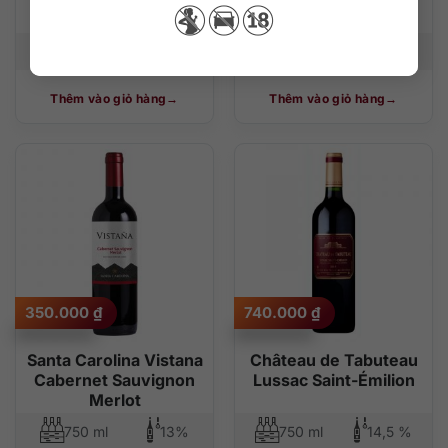
Moussas Pauillac
750 ml
13%
750 ml
14,5 %
Thêm vào giỏ hàng
Thêm vào giỏ hàng
350.000
₫
740.000
₫
Santa Carolina Vistana
Château de Tabuteau
Cabernet Sauvignon
Lussac Saint-Émilion
Merlot
750 ml
13%
750 ml
14,5 %